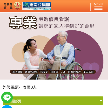
外勞履歷
〉 泰國0人