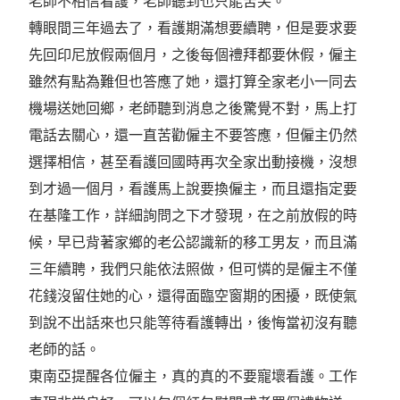
老師不相信看護，老師聽到也只能苦笑。
轉眼間三年過去了，看護期滿想要續聘，但是要求要
先回印尼放假兩個月，之後每個禮拜都要休假，僱主
雖然有點為難但也答應了她，還打算全家老小一同去
機場送她回鄉，老師聽到消息之後驚覺不對，馬上打
電話去關心，還一直苦勸僱主不要答應，但僱主仍然
選擇相信，甚至看護回國時再次全家出動接機，沒想
到才過一個月，看護馬上說要換僱主，而且還指定要
在基隆工作，詳細詢問之下才發現，在之前放假的時
候，早已背著家鄉的老公認識新的移工男友，而且滿
三年續聘，我們只能依法照做，但可憐的是僱主不僅
花錢沒留住她的心，還得面臨空窗期的困擾，既使氣
到說不出話來也只能等待看護轉出，後悔當初沒有聽
老師的話。
東南亞提醒各位僱主，真的真的不要寵壞看護。工作