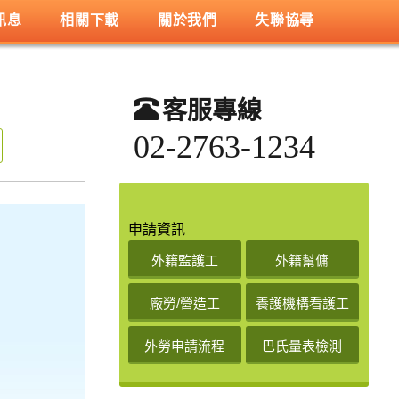
訊息
相關下載
關於我們
失聯協尋
客服專線
02-2763-1234
申請資訊
外籍監護工
外籍幫傭
廠勞/營造工
養護機構看護工
外勞申請流程
巴氏量表檢測