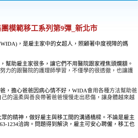
亞集團模範移工系列第9彈_新北市
(WIDA)
，是雇主家中的女超人，照顧著中度視障的媽
來，幫助雇主家很多，讓它們不用醫院跟家裡焦頭爛額。
很努力的跟醫院的護理師學習，不僅學的很透徹，也讓護
爸，擔心爸爸因病心情不好，WIDA
會用各種方法幫助爸
自己的溫柔與善良帶著爸爸慢慢走出悲傷，讓身體越來越
大眾的精神，做好雇主與移工間的溝通橋樑。不論是雇主
763-1234洽詢。問題得到解決，雇主可安心聘僱，移工也