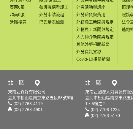
泰國0張
養護機構看護工
外勞活動與講座
照護
越南0張
外勞申請流程
外勞薪資與費用
照護
進階搜尋
巴氏量表檢測
外籍漁工新聞與規定
法令
外籍農工新聞與規定
逃跑
人力仲介新聞與規定
其他外勞相關新聞
外勞資訊宣導
Covid-19相關新聞
北 區
北 區
東南亞真好有限公司
東南亞國際人力資源有限
臺北市松山區南京東路五段63號9樓
臺北市松山區南京東路五段
(02) 2763-4119
1、5樓之2
(02) 2763-4901
(02) 7706-1234
(02) 2763-5170