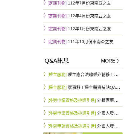
[定期刊物]
112年7月份東南亞之友
[定期刊物]
112年4月份東南亞之友
[定期刊物]
112年1月份東南亞之友
[定期刊物]
111年10月份東南亞之友
Q&A訊息
MORE 〉
[雇主服務]
雇主應合法聘僱外籍移工，一旦查獲將罰緩15~75萬不等
[雇主服務]
家事移工雇主薪資補貼QA 最高可拿10.8萬元
[外勞申請資格及挑選引進]
外籍家庭幫傭與外籍家庭看護工因行蹤不明申請遞補之規定是否相同？
[外勞申請資格及挑選引進]
外國人發生行蹤不明經依規定通知入出國管理機關及警察機關滿3個月仍未查獲者，雇主得否以該名額直接辦理外國人之重新招募入國引進？
[外勞申請資格及挑選引進]
外國人發生行蹤不明經依規定通知入出國管理機關及警察機關滿3個月仍未查獲者，應如何申請遞補外國人？