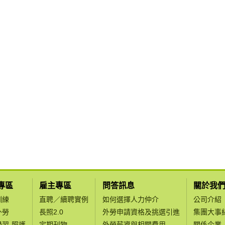
專區
雇主專區
問答訊息
關於我
訓練
直聘／續聘實例
如何選擇人力仲介
公司介紹
外勞
長照2.0
外勞申請資格及挑選引進
集團大事
學習-照護
定期刊物
外勞薪資與相關費用
關係企業