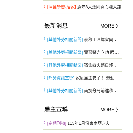
[照護學習-居家]
遵守3大法則開心賺大錢
最新消息
MORE 〉
[其他外勞相關新聞]
泰移工酒駕害同鄉重摔慘死…花5萬和解 判3年2月驅逐出境
[其他外勞相關新聞]
實習警力立功 眼尖發現可疑身影 失聯移工躲車斗仍遭查獲
[其他外勞相關新聞]
宿舍縱火還自殘！頂樓僵持3小時被勸下 移工鬧情緒下場慘曝
[外勞資訊宣導]
家庭雇主安了！ 勞動部：「移工零付費」家庭看護雇主不適用
[其他外勞相關新聞]
南投分局前進移工宿舍防詐 四國語言同步宣導提升自我保護力
雇主宣導
MORE 〉
[定期刊物]
113年1月份東南亞之友