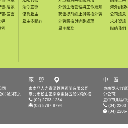
學習-居家
法令宣導
外勞生活管理與工作須知
海外訓練
學習-語言
優秀雇主
聘僱提前終止與轉換外勞
公司訊息
宣導
雇主多關心
外勞體檢與逃跑處理
求才資訊
案例
雇主服務
聯絡我們
廠 勞
中 區
公司
東南亞人力資源管理顧問有限公司
東南亞人力資
63號5樓之
臺北市松山區南京東路五段63號6樓
分公司)
(02) 2763-1234
臺中市北區中清
(02) 8787-8794
(04) 2203
(04) 2206