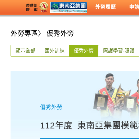
外勞履歷
申
外勞專區
〉 優秀外勞
顯示全部
國外訓練
優秀外勞
照護學習-照護
優秀外勞
112年度_東南亞集團模