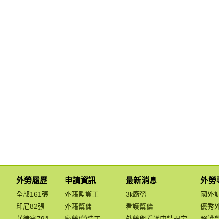
外勞履歷
申請資訊
最新消息
外勞
全部161張
外籍監護工
3k廠勞
國外
印尼82張
外籍幫傭
看護幫傭
優秀
菲律賓79張
廠勞/營造工
外勞與看護申請規定
照護