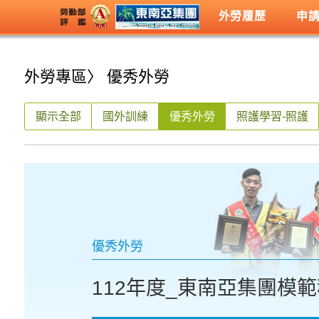
外勞履歷
申
外勞專區
〉 優秀外勞
顯示全部
國外訓練
優秀外勞
照護學習-照護
優秀外勞
112年度_東南亞集團模