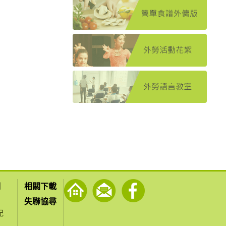
們
相關下載
失聯協尋
紀