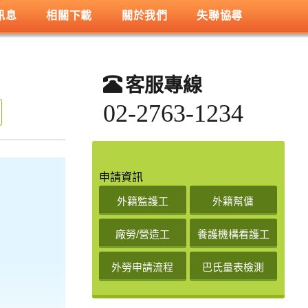
訊息
相關下載
關於我們
失聯協尋
客服專線
02-2763-1234
申請資訊
外籍監護工
外籍幫傭
廠勞/營造工
養護機構看護工
外勞申請流程
巴氏量表檢測