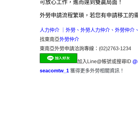
可放心工作，進而達到雙贏局面！
外勞申請流程繁瑣，若您有申請移工的需求，歡
人力仲介
｜
外勞
、
外勞人力仲介
、
外勞仲介
找東南亞
外勞仲介
東南亞外勞申請洽詢專線：(02)2763-1234
加入Line@帳號或搜尋ID
@
seacomtw_1
獲得更多外勞相關資訊！