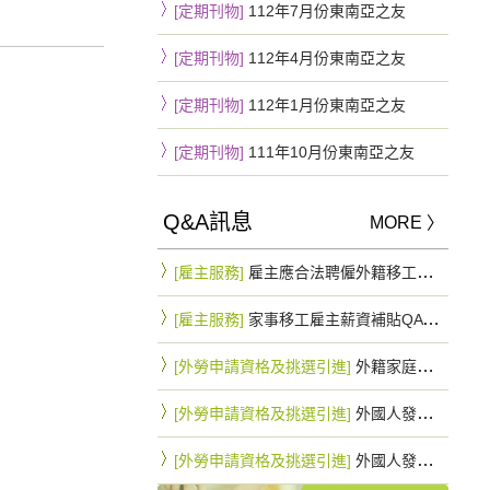
[定期刊物]
112年7月份東南亞之友
[定期刊物]
112年4月份東南亞之友
[定期刊物]
112年1月份東南亞之友
[定期刊物]
111年10月份東南亞之友
Q&A訊息
MORE 〉
[雇主服務]
雇主應合法聘僱外籍移工，一旦查獲將罰緩15~75萬不等
[雇主服務]
家事移工雇主薪資補貼QA 最高可拿10.8萬元
[外勞申請資格及挑選引進]
外籍家庭幫傭與外籍家庭看護工因行蹤不明申請遞補之規定是否相同？
[外勞申請資格及挑選引進]
外國人發生行蹤不明經依規定通知入出國管理機關及警察機關滿3個月仍未查獲者，雇主得否以該名額直接辦理外國人之重新招募入國引進？
[外勞申請資格及挑選引進]
外國人發生行蹤不明經依規定通知入出國管理機關及警察機關滿3個月仍未查獲者，應如何申請遞補外國人？