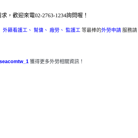
迎來電02-2763-1234詢問喔！
、
外籍看護工
、
幫傭
、
廠勞
、
監護工
等最棒的
外勞申請
服務請
seacomtw_1
獲得更多外勞相關資訊！