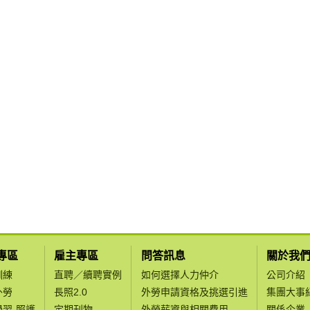
專區
雇主專區
問答訊息
關於我
訓練
直聘／續聘實例
如何選擇人力仲介
公司介紹
外勞
長照2.0
外勞申請資格及挑選引進
集團大事
學習-照護
定期刊物
外勞薪資與相關費用
關係企業