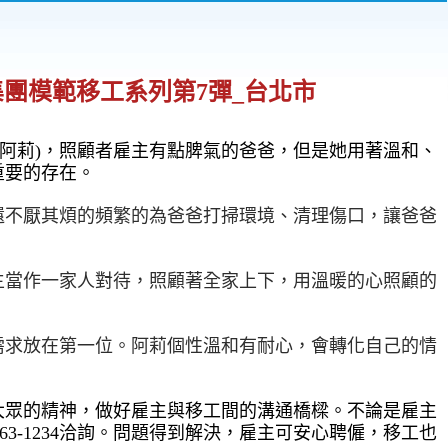
亞集團模範移工系列第7彈_台北市
阿莉)
，照顧者雇主有點脾氣的爸爸，但是她用著溫和、
重要的存在。
還不厭其煩的頻繁的為爸爸打掃環境、清理傷口，讓爸爸
主當作一家人對待，照顧著全家上下，用溫暖的心照顧的
需求放在第一位。阿莉個性溫和有耐心，會轉化自己的情
大眾的精神，做好雇主與移工間的溝通橋樑。不論是雇主
763-1234洽詢。問題得到解決，雇主可安心聘僱，移工也