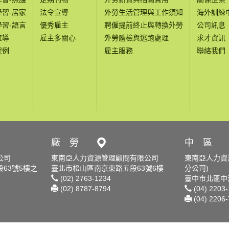
學習-居家
法令宣導
外勞生活管理與工作須知
海外訓練
學習-語言
優秀雇主
聘僱提前終止與轉換外勞
公司訊息
宣導
雇主多關心
外勞體檢與逃跑處理
求才資訊
案例
雇主服務
聯絡我們
廠 勞
中 區
公司
東南亞人力資源管理顧問有限公司
東南亞人力資
63號5樓之
臺北市松山區南京東路五段63號6樓
分公司)
(02) 2763-1234
臺中市北區中清
(02) 8787-8794
(04) 2203
(04) 2206