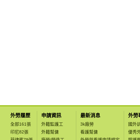
外勞履歷
申請資訊
最新消息
外勞
全部161張
外籍監護工
3k廠勞
國外
印尼82張
外籍幫傭
看護幫傭
優秀
菲律賓79張
廠勞/營造工
外勞與看護申請規定
照護