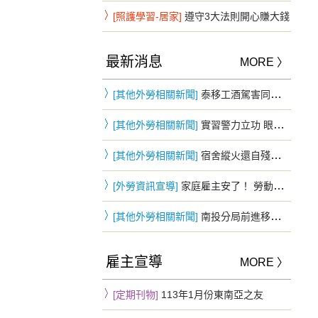
[照護學習-居家]
遵守3大法則開心賺大錢
最新消息
MORE 〉
[其他外勞相關新聞]
泰移工酒駕害同鄉重摔慘死…花5萬和解 判3年2月驅逐出境
[其他外勞相關新聞]
實習警力立功 眼尖發現可疑身影 失聯移工躲車斗仍遭查獲
[其他外勞相關新聞]
宿舍縱火還自殘！頂樓僵持3小時被勸下 移工鬧情緒下場慘曝
[外勞資訊宣導]
家庭雇主安了！ 勞動部：「移工零付費」家庭看護雇主不適用
[其他外勞相關新聞]
南投分局前進移工宿舍防詐 四國語言同步宣導提升自我保護力
雇主宣導
MORE 〉
[定期刊物]
113年1月份東南亞之友