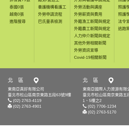
泰國0張
養護機構看護工
外勞活動與講座
照護
越南0張
外勞申請流程
外勞薪資與費用
照護
進階搜尋
巴氏量表檢測
外籍漁工新聞與規定
法令
外籍農工新聞與規定
逃跑
人力仲介新聞與規定
其他外勞相關新聞
外勞資訊宣導
Covid-19相關新聞
北 區
北 區
東南亞真好有限公司
東南亞國際人力資源有限
臺北市松山區南京東路五段63號9樓
臺北市松山區南京東路五段
(02) 2763-4119
1、5樓之2
(02) 2763-4901
(02) 7706-1234
(02) 2763-5170