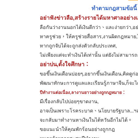
ทำตามกฎสามข้อนี้
อย่าฟังข่าวลือ,สร้างรายได้มหาศาลอย่า
ลือกันว่างานนอกได้เงินดีกว่า、และง่ายกว่า,
หาครูช่วย，ให้ครูช่วยสื่อสาร,งานผิดกฎหมาย,ไ
หากถูกจับได้จะถูกส่งตัวกลับประเทศ,
ไม่เพียงแต่จะทำเงินได้เท่านั้น แต่ยังไม่สามา
อย่าบ่น,ตั้งใจศึกษา：
ขอขึ้นเงินเดือนบ่อยๆ,อยากขึ้นเงินเดือน,คิดดู
พัฒนาทักษะการดูแลและเรียนรู้ภาษาจีน,ก็จะไ
ปีทำงานต่อเนื่อง,ลางานยาวอย่างถูกกฎหมาย：
มีเรื่องกลับไปบ่อยๆขาดงาน,
อาจเป็นเพราะโรคระบาด、นโยบายรัฐบาล...ฯ
จะกลับมาทำงานหาเงินในไต้หวันอีกไม่ได้。
ขอแนะนำให้คุณพักร้อนอย่างถูกกฎ