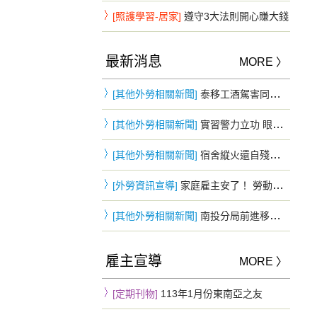
[照護學習-居家]
遵守3大法則開心賺大錢
最新消息
MORE 〉
[其他外勞相關新聞]
泰移工酒駕害同鄉重摔慘死…花5萬和解 判3年2月驅逐出境
[其他外勞相關新聞]
實習警力立功 眼尖發現可疑身影 失聯移工躲車斗仍遭查獲
[其他外勞相關新聞]
宿舍縱火還自殘！頂樓僵持3小時被勸下 移工鬧情緒下場慘曝
[外勞資訊宣導]
家庭雇主安了！ 勞動部：「移工零付費」家庭看護雇主不適用
[其他外勞相關新聞]
南投分局前進移工宿舍防詐 四國語言同步宣導提升自我保護力
雇主宣導
MORE 〉
[定期刊物]
113年1月份東南亞之友