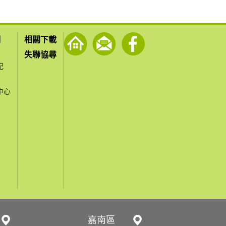
們
相關下載
失聯協尋
紀
中心
嘉南區