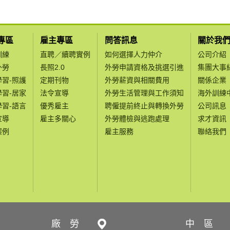
專區
雇主專區
問答訊息
關於我
訓練
直聘／續聘實例
如何選擇人力仲介
公司介紹
外勞
長照2.0
外勞申請資格及挑選引進
集團大事
學習-照護
定期刊物
外勞薪資與相關費用
關係企業
學習-居家
法令宣導
外勞生活管理與工作須知
海外訓練
學習-語言
優秀雇主
聘僱提前終止與轉換外勞
公司訊息
宣導
雇主多關心
外勞體檢與逃跑處理
求才資訊
案例
雇主服務
聯絡我們
廠 勞
中 區