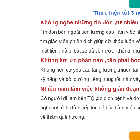
Thực hiện tốt 3 n
Không nghe những tin đồn ,tự nhiên
Tin đồn bên ngoài tiền lương cao ,làm việc n
tìm giáo viên phiên dịch giúp đỡ ,thảo luận
mất tiền ,mà bị bắt sẽ trả về nước ,không 
Không ấm ức phàn nàn ,cần phải họ
Không nên cứ yêu cầu tăng lương ,muốn tăn
kỹ năng và bồi dưỡng tiếng trung tốt ,như vậy
Nhiều năm làm việc không gián đoạn
Có người đi làm bên TQ ,do dịch bệnh và do
nghị anh ở lại làm tiếp tục để lấy thâm niên 
về thăm quê hương.