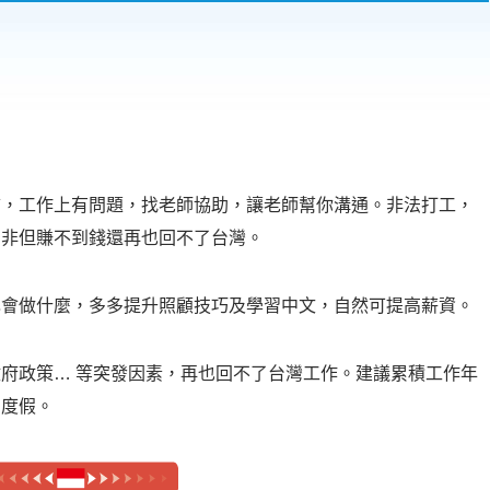
言，工作上有問題，找老師協助，讓老師幫你溝通。非法打工，
，非但賺不到錢還再也回不了台灣。
己會做什麼，多多提升照顧技巧及學習中文，自然可提高薪資。
府政策… 等突發因素，再也回不了台灣工作。建議累積工作年
國度假。