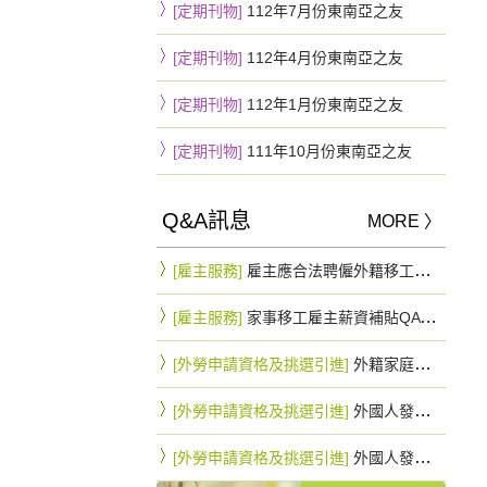
[定期刊物]
112年7月份東南亞之友
[定期刊物]
112年4月份東南亞之友
[定期刊物]
112年1月份東南亞之友
[定期刊物]
111年10月份東南亞之友
Q&A訊息
MORE 〉
[雇主服務]
雇主應合法聘僱外籍移工，一旦查獲將罰緩15~75萬不等
[雇主服務]
家事移工雇主薪資補貼QA 最高可拿10.8萬元
[外勞申請資格及挑選引進]
外籍家庭幫傭與外籍家庭看護工因行蹤不明申請遞補之規定是否相同？
[外勞申請資格及挑選引進]
外國人發生行蹤不明經依規定通知入出國管理機關及警察機關滿3個月仍未查獲者，雇主得否以該名額直接辦理外國人之重新招募入國引進？
[外勞申請資格及挑選引進]
外國人發生行蹤不明經依規定通知入出國管理機關及警察機關滿3個月仍未查獲者，應如何申請遞補外國人？