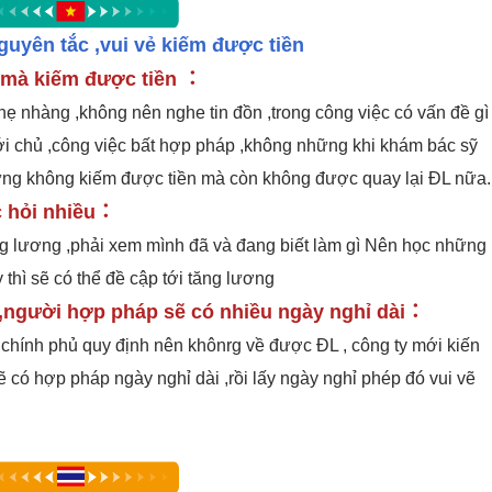
guyên tắc ,vui vẻ kiếm được tiền
 mà kiếm được tiền ：
hẹ nhàng ,không nên nghe tin đồn ,trong công việc có vấn đề gì
 với chủ ,công việc bất hợp pháp ,không những khi khám bác sỹ
những không kiếm được tiền mà còn không được quay lại ĐL nữa.
c hỏi nhiều：
g lương ,phải xem mình đã và đang biết làm gì Nên học những
 thì sẽ có thể đề cập tới tăng lương
,người hợp pháp sẽ có nhiều ngày nghỉ dài：
 chính phủ quy định nên khônrg về được ĐL , công ty mới kiến
sẽ có hợp pháp ngày nghỉ dài ,rồi lấy ngày nghỉ phép đó vui vẽ