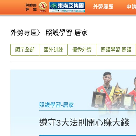
外勞履歷
申
外勞專區
〉 照護學習-居家
顯示全部
國外訓練
優秀外勞
照護學習-照護
照護學習-居家
遵守3大法則開心賺大錢