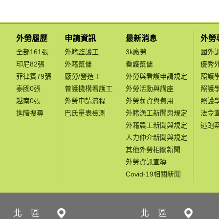
外勞履歷
申請資訊
最新消息
外勞
全部161張
外籍監護工
3k廠勞
國外
印尼82張
外籍幫傭
看護幫傭
優秀
菲律賓79張
廠勞/營造工
外勞與看護申請規定
照護
泰國0張
養護機構看護工
外勞活動與講座
照護
越南0張
外勞申請流程
外勞薪資與費用
照護
進階搜尋
巴氏量表檢測
外籍漁工新聞與規定
法令
外籍農工新聞與規定
逃跑
人力仲介新聞與規定
其他外勞相關新聞
外勞資訊宣導
Covid-19相關新聞
北 區
北 區