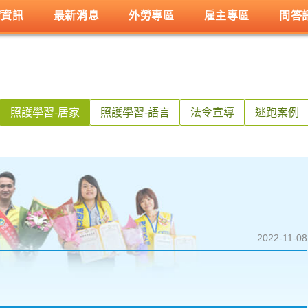
請資訊
最新消息
外勞專區
雇主專區
問答
照護學習-居家
照護學習-語言
法令宣導
逃跑案例
2022-11-08