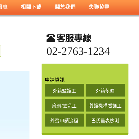
訊息
相關下載
關於我們
失聯協尋
客服專線
02-2763-1234
申請資訊
外籍監護工
外籍幫傭
廠勞/營造工
養護機構看護工
外勞申請流程
巴氏量表檢測