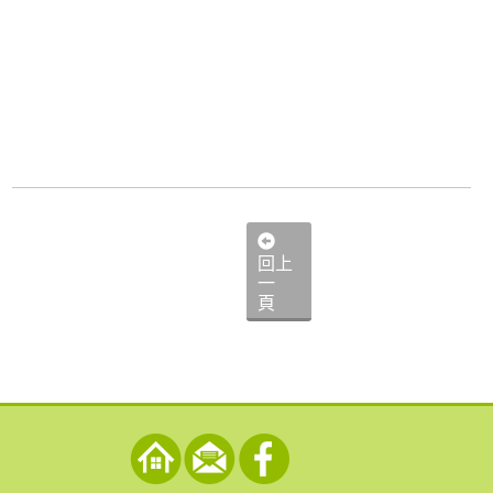
回上
一
頁