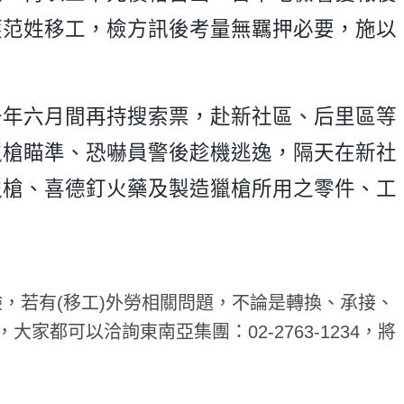
獲范姓移工，檢方訊後考量無羈押必要，施以
去年六月間再持搜索票，赴新社區、后里區等
獵槍瞄準、恐嚇員警後趁機逃逸，隔天在新社
獵槍、喜德釘火藥及製造獵槍所用之零件、工
驗，若有(移工)外勞相關問題，不論是轉換、承接、
大家都可以洽詢東南亞集團：02-2763-1234，將