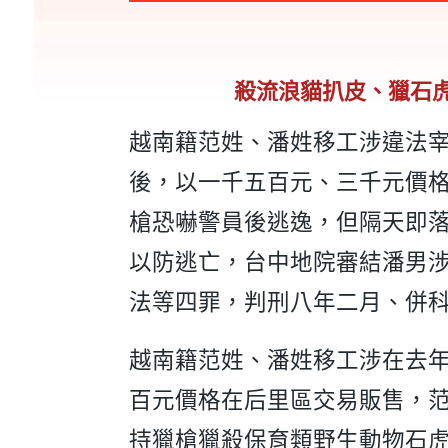
殺流浪貓扒皮、獵石
越南籍范姓、潘姓移工涉違法
後，以一千五百元、三千元價
槍恐嚇警員後逃逸，但隔天即
以防逃亡，台中地院審結潘男
法等四罪，判刑八年二月、併
越南籍范姓、潘姓移工涉在去
百元價格在后里區交易販售，
持獵槍獵殺保育類野生動物石