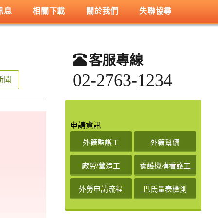
訊息
相關下載
關於我們
失聯協尋
客服專線
02-2763-1234
關新聞
申請資訊
外籍監護工
外籍幫傭
廠勞/營造工
養護機構看護工
外勞申請流程
巴氏量表檢測