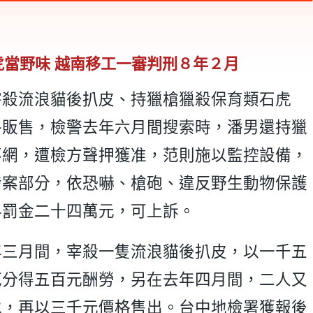
虎當野味 越南移工一審判刑８年２月
宰殺流浪貓後扒皮、持獵槍獵殺保育類石虎
格販售，檢警去年六月間搜索時，潘男還持獵
落網，遭檢方聲押獲准，范則施以監控設備，
涉案部分，依恐嚇、槍砲、違反野生動物保護
科罰金二十四萬元，可上訴。
年三月間，宰殺一隻流浪貓後扒皮，以一千五
范分得五百元酬勞，另在去年四月間，二人又
虎，再以三千元價格售出。台中地檢署獲報後