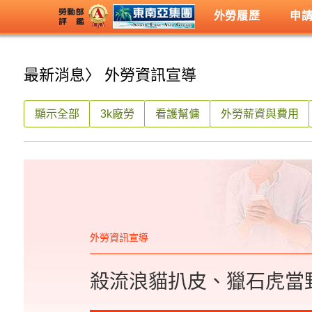
外勞履歷
申
最新消息
〉 外勞資訊宣導
顯示全部
3k廠勞
看護幫傭
外勞薪資與費用
外勞資訊宣導
殺流浪貓扒皮、獵石虎當