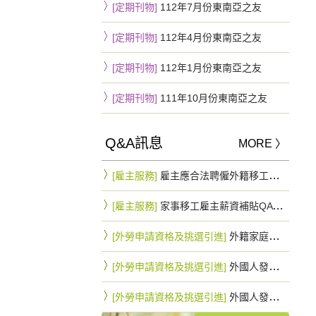
[定期刊物]
112年7月份東南亞之友
[定期刊物]
112年4月份東南亞之友
[定期刊物]
112年1月份東南亞之友
[定期刊物]
111年10月份東南亞之友
Q&A訊息
MORE 〉
[雇主服務]
雇主應合法聘僱外籍移工，一旦查獲將罰緩15~75萬不等
[雇主服務]
家事移工雇主薪資補貼QA 最高可拿10.8萬元
[外勞申請資格及挑選引進]
外籍家庭幫傭與外籍家庭看護工因行蹤不明申請遞補之規定是否相同？
[外勞申請資格及挑選引進]
外國人發生行蹤不明經依規定通知入出國管理機關及警察機關滿3個月仍未查獲者，雇主得否以該名額直接辦理外國人之重新招募入國引進？
[外勞申請資格及挑選引進]
外國人發生行蹤不明經依規定通知入出國管理機關及警察機關滿3個月仍未查獲者，應如何申請遞補外國人？