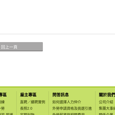
回上一頁
專區
雇主專區
問答訊息
關於我
訓練
直聘／續聘實例
如何選擇人力仲介
公司介紹
外勞
長照2.0
外勞申請資格及挑選引進
集團大事
學習-照護
定期刊物
外勞薪資與相關費用
關係企業