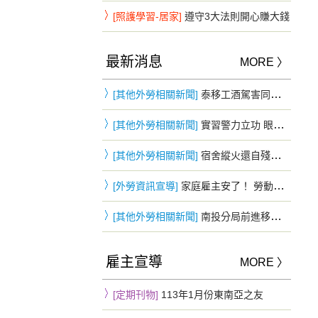
[照護學習-居家]
遵守3大法則開心賺大錢
最新消息
MORE 〉
[其他外勞相關新聞]
泰移工酒駕害同鄉重摔慘死…花5萬和解 判3年2月驅逐出境
[其他外勞相關新聞]
實習警力立功 眼尖發現可疑身影 失聯移工躲車斗仍遭查獲
[其他外勞相關新聞]
宿舍縱火還自殘！頂樓僵持3小時被勸下 移工鬧情緒下場慘曝
[外勞資訊宣導]
家庭雇主安了！ 勞動部：「移工零付費」家庭看護雇主不適用
[其他外勞相關新聞]
南投分局前進移工宿舍防詐 四國語言同步宣導提升自我保護力
雇主宣導
MORE 〉
[定期刊物]
113年1月份東南亞之友