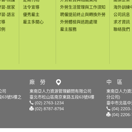
學習-居家
法令宣導
外勞生活管理與工作須知
海外訓練
學習-語言
優秀雇主
聘僱提前終止與轉換外勞
公司訊息
宣導
雇主多關心
外勞體檢與逃跑處理
求才資訊
案例
雇主服務
聯絡我們
廠 勞
中 區
公司
東南亞人力資源管理顧問有限公司
東南亞人力資
63號5樓之
臺北市松山區南京東路五段63號6樓
分公司)
(02) 2763-1234
臺中市北區中清
(02) 8787-8794
(04) 2203
(04) 2206