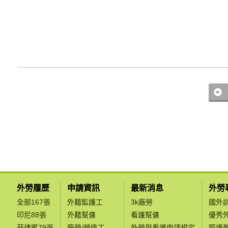
外勞履歷
申請資訊
最新消息
外勞
全部167張
外籍監護工
3k廠勞
國外
印尼88張
外籍幫傭
看護幫傭
優秀
菲律賓79張
廠勞/營造工
外勞與看護申請規定
照護