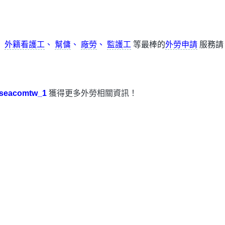
、
外籍看護工
、
幫傭
、
廠勞
、
監護工
等最棒的
外勞申請
服務請
seacomtw_1
獲得更多外勞相關資訊！