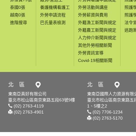
泰國0張
養護機構看護工
外勞活動與講座
照護
越南0張
外勞申請流程
外勞薪資與費用
照護
進階搜尋
巴氏量表檢測
外籍漁工新聞與規定
法令
外籍農工新聞與規定
逃跑
人力仲介新聞與規定
其他外勞相關新聞
外勞資訊宣導
Covid-19相關新聞
北 區
北 區
東南亞真好有限公司
東南亞國際人力資源有限
臺北市松山區南京東路五段63號9樓
臺北市松山區南京東路五段
(02) 2763-4119
1、5樓之2
(02) 2763-4901
(02) 7706-1234
(02) 2763-5170