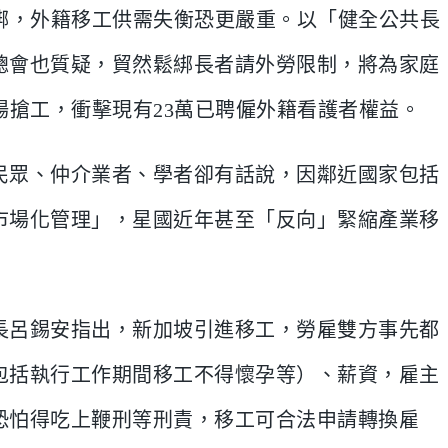
鬆綁，外籍移工供需失衡恐更嚴重。以「健全公共長
總會也質疑，貿然鬆綁長者請外勞限制，將為家庭
場搶工，衝擊現有23萬已聘僱外籍看護者權益。
民眾、仲介業者、學者卻有話說，因鄰近國家包括
市場化管理」，星國近年甚至「反向」緊縮產業移
長呂錫安指出，新加坡引進移工，勞雇雙方事先都
包括執行工作期間移工不得懷孕等）、薪資，雇主
恐怕得吃上鞭刑等刑責，移工可合法申請轉換雇