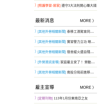
[照護學習-居家]
遵守3大法則開心賺大錢
最新消息
MORE 〉
[其他外勞相關新聞]
泰移工酒駕害同鄉重摔慘死…花5萬和解 判3年2月驅逐出境
[其他外勞相關新聞]
實習警力立功 眼尖發現可疑身影 失聯移工躲車斗仍遭查獲
[其他外勞相關新聞]
宿舍縱火還自殘！頂樓僵持3小時被勸下 移工鬧情緒下場慘曝
[外勞資訊宣導]
家庭雇主安了！ 勞動部：「移工零付費」家庭看護雇主不適用
[其他外勞相關新聞]
南投分局前進移工宿舍防詐 四國語言同步宣導提升自我保護力
雇主宣導
MORE 〉
[定期刊物]
113年1月份東南亞之友