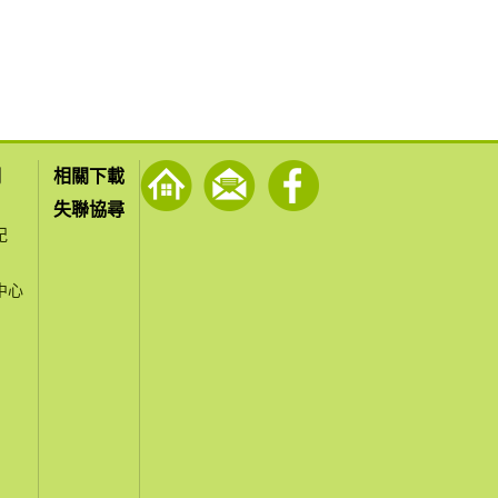
們
相關下載
失聯協尋
紀
中心