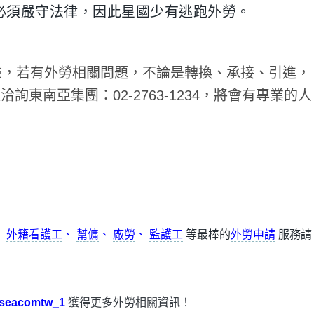
必須嚴守法律，因此星國少有逃跑外勞。
Facebook
WhatsApp
驗，若有外勞相關問題，不論是轉換、承接、引進，
Copy
Lin
Twitte
Link
東南亞集團：02-2763-1234，將會有專業的人
、
外籍看護工
、
幫傭
、
廠勞
、
監護工
等最棒的
外勞申請
服務請
seacomtw_1
獲得更多外勞相關資訊！