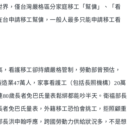
世界，僅台灣嚴格區分家庭移工「幫傭」、「看
在台申請移工幫傭，一般人最多只能申請移工看
高，看護移工卻持續嚴格管制，勞動部曾預估，
，製造業47萬人，家事看護工（包括長照機構）20萬
連80歲長者免巴氏量表鬆綁都能吵半天。衛福部長
長者免巴氏量表，外籍移工恐怕會挑工，拒照顧重
部長洪申翰呼應，跨國勞動力供給狀況多，不是想