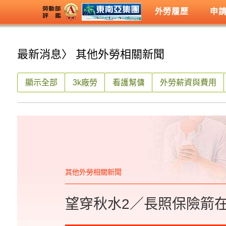
外勞履歷
申
最新消息
〉 其他外勞相關新聞
顯示全部
3k廠勞
看護幫傭
外勞薪資與費用
其他外勞相關新聞
望穿秋水2／長照保險箭