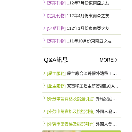
[定期刊物]
112年7月份東南亞之友
[定期刊物]
112年4月份東南亞之友
[定期刊物]
112年1月份東南亞之友
[定期刊物]
111年10月份東南亞之友
Q&A訊息
MORE 〉
[雇主服務]
雇主應合法聘僱外籍移工，一旦查獲將罰緩15~75萬不等
[雇主服務]
家事移工雇主薪資補貼QA 最高可拿10.8萬元
[外勞申請資格及挑選引進]
外籍家庭幫傭與外籍家庭看護工因行蹤不明申請遞補之規定是否相同？
[外勞申請資格及挑選引進]
外國人發生行蹤不明經依規定通知入出國管理機關及警察機關滿3個月仍未查獲者，雇主得否以該名額直接辦理外國人之重新招募入國引進？
[外勞申請資格及挑選引進]
外國人發生行蹤不明經依規定通知入出國管理機關及警察機關滿3個月仍未查獲者，應如何申請遞補外國人？