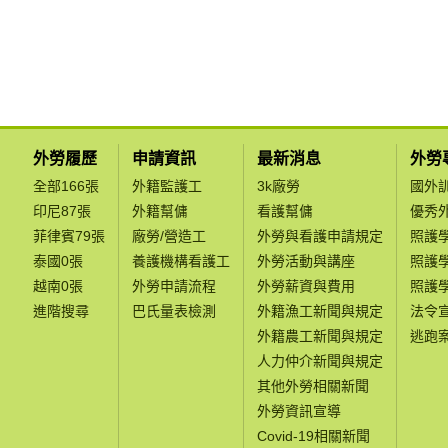
外勞履歷
申請資訊
最新消息
外勞
全部166張
外籍監護工
3k廠勞
國外
印尼87張
外籍幫傭
看護幫傭
優秀
菲律賓79張
廠勞/營造工
外勞與看護申請規定
照護
泰國0張
養護機構看護工
外勞活動與講座
照護
越南0張
外勞申請流程
外勞薪資與費用
照護
進階搜尋
巴氏量表檢測
外籍漁工新聞與規定
法令
外籍農工新聞與規定
逃跑
人力仲介新聞與規定
其他外勞相關新聞
外勞資訊宣導
Covid-19相關新聞