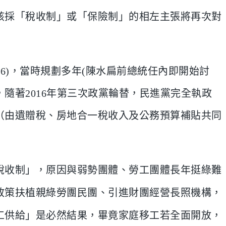
該採「稅收制」或「保險制」的相左主張將再次對
016)，當時規劃多年(陳水扁前總統任內即開始討
隨著2016年第三次政黨輪替，民進黨完全執政
（由遺贈稅、房地合一稅收入及公務預算補貼共同
稅收制」，原因與弱勢團體、勞工團體長年挺綠難
政策扶植親綠勞團民團、引進財團經營長照機構，
工供給」是必然結果，畢竟家庭移工若全面開放，