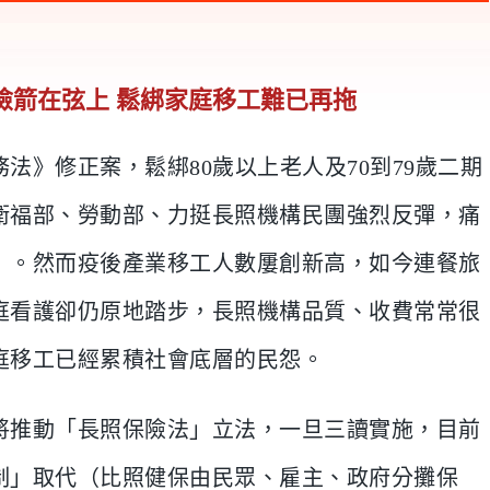
險箭在弦上 鬆綁家庭移工難已再拖
法》修正案，鬆綁80歲以上老人及70到79歲二期
衛福部、勞動部、力挺長照機構民團強烈反彈，痛
」。然而疫後產業移工人數屢創新高，如今連餐旅
庭看護卻仍原地踏步，長照機構品質、收費常常很
庭移工已經累積社會底層的民怨。
將推動「長照保險法」立法，一旦三讀實施，目前
制」取代（比照健保由民眾、雇主、政府分攤保