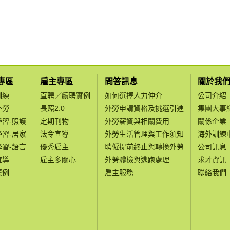
專區
雇主專區
問答訊息
關於我
訓練
直聘／續聘實例
如何選擇人力仲介
公司介紹
外勞
長照2.0
外勞申請資格及挑選引進
集團大事
學習-照護
定期刊物
外勞薪資與相關費用
關係企業
學習-居家
法令宣導
外勞生活管理與工作須知
海外訓練
學習-語言
優秀雇主
聘僱提前終止與轉換外勞
公司訊息
宣導
雇主多關心
外勞體檢與逃跑處理
求才資訊
案例
雇主服務
聯絡我們