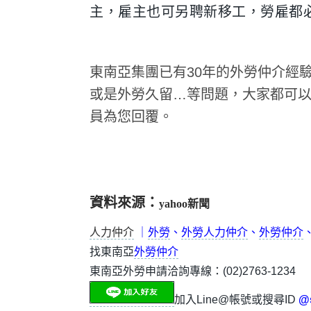
主，雇主也可另聘新移工，勞雇都
東南亞集團已有30年的外勞仲介經
或是外勞久留…等問題，大家都可以洽詢
員為您回覆。
資料來源：
yahoo新聞
人力仲介
｜
外勞
、
外勞人力仲介
、
外勞仲介
找東南亞
外勞仲介
東南亞外勞申請洽詢專線：(02)2763-1234
加入Line@帳號或搜尋ID
@