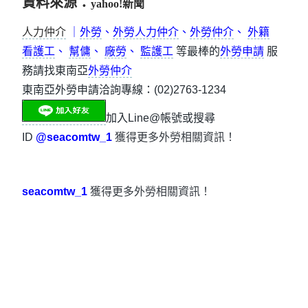
資料來源：
yahoo!新聞
人力仲介
｜
外勞
、
外勞人力仲介
、
外勞仲介
、
外籍
看護工
、
幫傭
、
廠勞
、
監護工
等最棒的
外勞申請
服
務請找東南亞
外勞仲介
東南亞外勞申請洽詢專線：(02)2763-1234
加入Line@帳號或搜尋
ID
@seacomtw_1
獲得更多外勞相關資訊！
seacomtw_1
獲得更多外勞相關資訊！