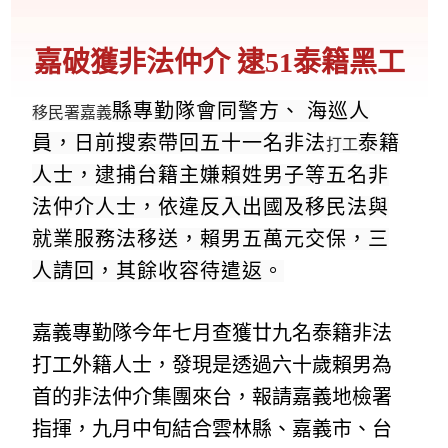
嘉破獲非法仲介 逮51泰籍黑工
縣專勤隊會同警方、 海巡人
移民署
嘉義
員，日前搜索帶回五十一名非法
泰籍
打工
人士，逮捕台籍主嫌賴姓男子等五名非
法仲介人士，依違反入出國及移民法與
就業服務法移送，賴男五萬元交保，三
人請回，其餘收容待遣返。
嘉義專勤隊今年七月查獲廿九名泰籍非法
打工外籍人士，發現是透過六十歲賴男為
首的非法仲介集團來台，報請嘉義地檢署
指揮，九月中旬結合雲林縣、嘉義市、台