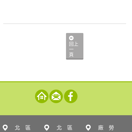
回上
一
頁
北 區
北 區
廠 勞