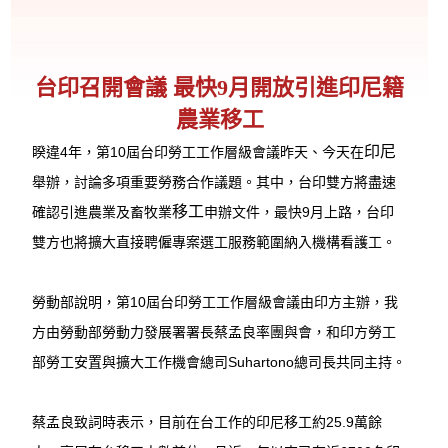
台印召開會議 最快9月開放引進印尼籍
農業移工
印尼
睽違4年，第10屆台印勞工工作層級會議昨天、今天在
舉辦，討論多項重要勞務合作議題。其中，台印雙方將盡速
移工
確認引進農業及畜牧業
申辦文件，最快9月上路，台印
雙方也將擴大直接聘僱專案選工服務範圍納入機構看護工。
勞動部說明，第10屆台印勞工工作層級會議由印方主辦，我
方由勞動部勞動力發展署署長蔡孟良率團與會，和印方勞工
部勞工安置與擴大工作機會總司Suhartono總司長共同主持。
蔡孟良致詞時表示，目前在台工作的印尼移工約25.9萬餘