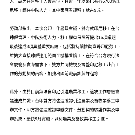
人，高居在台移工人數首位，且近ㄧ年以來已有近6700名印
尼移工轉任中階人力，其中家庭看護移工就占9成。
勞動部指出，本次台印工作層級會議，雙方就印尼移工在台
聘僱管理、中階技術人力、移工權益保障等提出15項議題，
最後達成8項具體重要結論，包括將持續推動直聘印尼勞工，
並擴大直接聘僱適用範圍至機構看護工、在符合台方現行法
令規範及實際需求下，雙方共同檢視及調整印尼移工赴台工
作的勞動契約內容、加強出國前職前訓練課程等。
此外，由於目前無法自印尼引進農業移工，這次工作層級會
議達成共識，台印雙方將儘速確認引進農業及畜牧業移工申
辦文件，印方將儘速確認申辦文件、勞動契約驗證作業及申
辦系統，最快9月實施，以利農業及畜牧業移工引進。