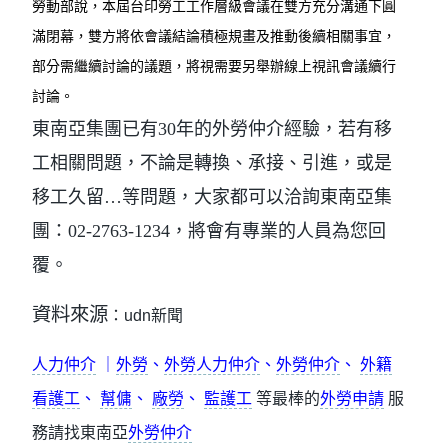
勞動部說，本屆台印勞工工作層級會議在雙方充分溝通下圓
滿閉幕，雙方將依會議結論積極規畫及推動後續相關事宜，
部分需繼續討論的議題，將視需要另舉辦線上視訊會議續行
討論。
東南亞集團已有30年的外勞仲介經驗，若有移
工相關問題，不論是轉換、承接、引進，或是
移工久留…等問題，大家都可以洽詢東南亞集
團：02-2763-1234，將會有專業的人員為您回
覆。
資料來源
：
udn新聞
人力仲介
｜
外勞
、
外勞人力仲介
、
外勞仲介
、
外籍
看護工
、
幫傭
、
廠勞
、
監護工
等最棒的
外勞申請
服
務請找東南亞
外勞仲介