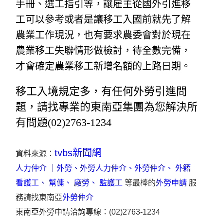
手冊、選工指引等，讓雇主從國外引進移
工可以參考或者是讓移工入國前就先了解
農業工作現況，也有要求農委會對於現在
農業移工失聯情形做檢討，待全數完備，
才會確定農業移工新增名額的上路日期。
移工入境規定多，有任何外勞引進問
題，請找專業的東南亞集團為您解決所
有問題(02)2763-1234
tvbs新聞網
資料來源：
人力仲介
｜
外勞
、
外勞人力仲介
、
外勞仲介
、
外籍
看護工
、
幫傭
、
廠勞
、
監護工
等最棒的
外勞申請
服
務請找東南亞
外勞仲介
東南亞外勞申請洽詢專線：(02)2763-1234