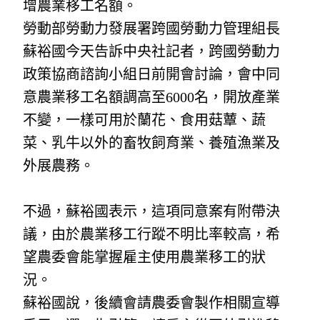
增農業移工名額。
勞動部勞動力發展署跨國勞動力管理組長
蘇裕國今天告訴中央社記者，跨國勞動力
政策協商諮詢小組日前開會討論，會中同
意農業移工名額調高至6000名，開放產業
不變，一樣可用於蘭花、食用菇蕈、蔬
菜、乳牛以外的畜牧飼育業、養殖漁業及
外展農務。
不過，蘇裕國表示，這項同意案有附帶決
議，由於農業移工行蹤不明比率較高，希
望農委會能掌握雇主使用農業移工的狀
況。
蘇裕國說，後續會請農委會製作相關宣導