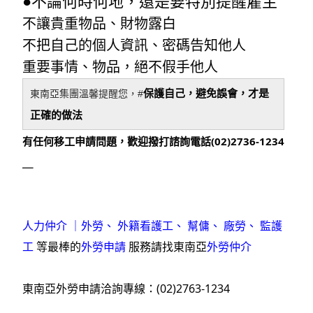
●不論何時何地，還是要特別提醒雇主
不讓貴重物品、財物露白
不把自己的個人資訊、密碼告知他人
重要事情、物品，絕不假手他人
保護自己，避免誤會，才是
東南亞集團溫馨提醒您，#
正確的做法
有任何移工申請問題，歡迎撥打諮詢電話(02)2736-1234
＿
人力仲介
 ｜
外勞
、 
外籍看護工
、 
幫傭
、 
廠勞
、 
監護
工
 等最棒的
外勞申請
 服務請找東南亞
外勞仲介
東南亞外勞申請洽詢專線：(02)2763-1234