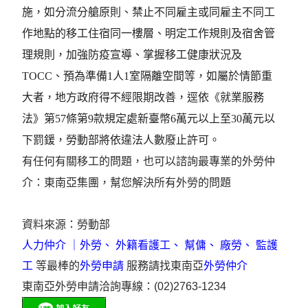
施，如分流分艙原則、禁止不同雇主或同雇主不同工
作地點的移工住宿同一樓層、明定工作規則及宿舍管
理規則，加強防疫宣導、掌握移工健康狀況及
TOCC、預為準備1人1室隔離空間等，如屬於情節重
大者，地方政府得不經限期改善，逕依《就業服務
法》第57條第9款規定處新臺幣6萬元以上至30萬元以
下罰鍰，勞動部將依違法人數廢止許可。
有任何有關移工的問題，也可以諮詢最專業的外勞仲
介：東南亞集團，幫您解決所有外勞的問題
資料來源：
勞動部
人力仲介
｜
外勞
、
外籍看護工
、
幫傭
、
廠勞
、
監護
工
等最棒的
外勞申請
服務請找東南亞
外勞仲介
東南亞外勞申請洽詢專線：(02)2763-1234