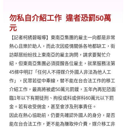
勿私自介紹工作 違者恐罰50萬
元
【記者柯綉碧報導】東南亞集團的雇主一向都是非常
熱心且樂於助人，而此次因疫情關係各地都缺工，街
訪鄰居紛紛找上東南亞的雇主詢問，請求要幫忙介
紹，但東南亞集團必須提醒各位雇主，就業服務法第
45條中明訂「任何人不得媒介外國人非法為他人工
作」，民眾若從中牽線，替不能在台合法工作的移工
介紹工作，最高將被處50萬元罰鍰，五年內再犯恐面
臨1年以下有期徒刑、拘役或科或併科60萬元以下罰
金。若有收受佣金，甚至會涉及刑事責任。
因此在熱心協助前，仍要先確認外國人的身分，是否
能在台合法工作，更不能為賺取仲介費，媒介移工非