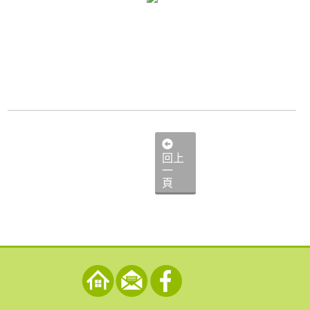
回上
一
頁