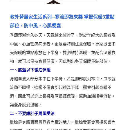
教外勞居家生活系列─寒流即將來襲 掌握保暖3重點
部位，防中風、心肌梗塞
季節逐漸進入冬天，天氣越來越冷了，對於年紀大的長者及
中風、心血管疾病患者，更是要特別注意保暖。專家提出冬
天保暖的重點應放在下半身，雙腳維持溫暖，並配合溫暖衣
物，就可以保持身體健康，因此列出冬天保暖重點部位。
一、膝蓋以下徹底保暖
身體血液大部分集中在下半身，若是腳部感到寒冷，血液就
流動不順暢，這樣不僅會引起體溫下降，還會引起身體不
適，因此可以穿上長襪及厚長褲保暖，幫助血液順暢流動，
讓全身感到溫暖。
二、不要讓肚子周圍受涼
肚臍是身體表面最靠近內臟的地方，肚臍受寒會直接影響內