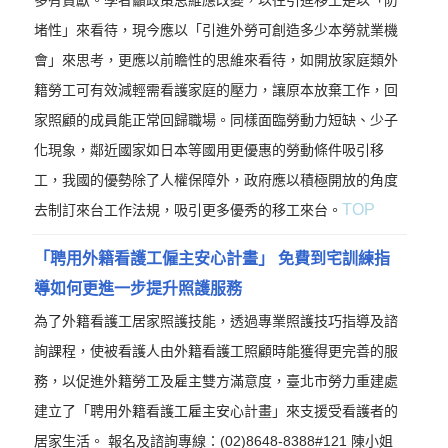
多有貢獻。學者籲政策思維應改變，以往引進移工是以「防
堵性」來看待，現今應以「引進外勞可創造多少本勞就業機
會」來思考，更應以前瞻性的思維來看待，如開放家庭類外
籍勞工可有效減輕需看護家庭的壓力，讓原本放棄工作，回
家照顧的成員能正常回歸職場。同樣面臨勞動力短缺、少子
化現象，鄰近國家如日本等國用更優惠的勞動條件吸引移
工，我國的優勢除了人權保障外，政府應以積極開放的角度
TOP
去制訂來台工作法規，吸引更多優秀的移工來台。
「聘用外籍看護工僱主安心計畫」 免費到宅訓練指
導如何更進一步提升照護服務
為了外籍看護工居家照護技能，透過專業照護技巧指導及諮
詢課程，使被看護人由外籍看護工照顧時能獲得更完善的服
務，以促進外籍勞工及雇主雙方滿意度，臺北市勞力重建處
建立了「聘用外籍看護工雇主安心計畫」來支援受看護者的
居家生活。 報名及諮詢專線：(02)8648-8388#121 陳小姐