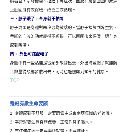
臟器官，引發便秘、拉肚子等症狀，因此在腹部圍圍巾或穿
上肚圍能有效保暖、改善血液循環。
三、脖子暖了，全身就不怕冷
脖子周圍是身體對寒冷最為敏感的。當脖子接觸到冷空氣，
手腳的血液流動就變得不順暢，可以圍圍巾來保暖，讓全身
感到暖活。
四、 外出可搭配帽子
身體中有一些熱能是從頭部散發出去，外出時戴帽子就能防
止熱量從頭部發散出去，同時也能照顧到頭部的健康。
TOP
賺錢有數生命要顧
1. 身體感到不舒服一定要跟僱主或東南亞集團的老師說。
2. 平常就要注意身體保養，正常作息多喝水。
3. 有任何病痛一定要盡快就醫，不要拖延。