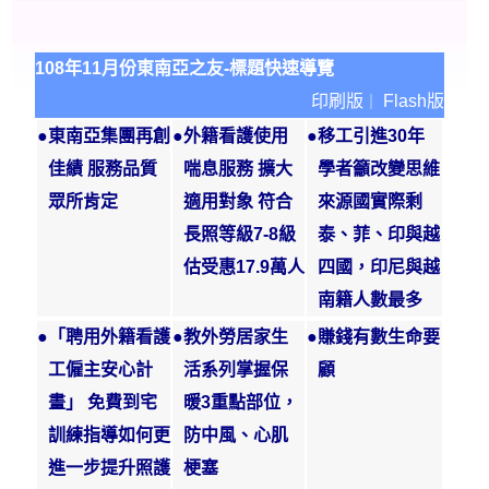
108年11月份東南亞之友-標題快速導覽
印刷版
Flash版
｜
●
東南亞集團再創
●
外籍看護使用
●
移工引進30年
佳績 服務品質
喘息服務 擴大
學者籲改變思維
眾所肯定
適用對象 符合
來源國實際剩
長照等級7-8級
泰、菲、印與越
估受惠17.9萬人
四國，印尼與越
南籍人數最多
●
「聘用外籍看護
●
教外勞居家生
●
賺錢有數生命要
工僱主安心計
活系列掌握保
顧
畫」 免費到宅
暖3重點部位，
訓練指導如何更
防中風、心肌
進一步提升照護
梗塞