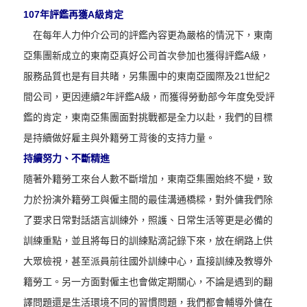
107年評鑑再獲A級肯定
在每年人力仲介公司的評鑑內容更為嚴格的情況下，東南
亞集團新成立的東南亞真好公司首次參加也獲得評鑑A級，
服務品質也是有目共睹，另集團中的東南亞國際及21世紀2
間公司，更因連續2年評鑑A級，而獲得勞動部今年度免受評
鑑的肯定，東南亞集團面對挑戰都是全力以赴，我們的目標
是持續做好雇主與外籍勞工背後的支持力量。
持續努力、不斷精進
隨著外籍勞工來台人數不斷增加，東南亞集團始終不變，致
力於扮演外籍勞工與僱主間的最佳溝通橋樑，對外傭我們除
了要求日常對話語言訓練外，照護、日常生活等更是必備的
訓練重點，並且將每日的訓練點滴記錄下來，放在網路上供
大眾檢視，甚至派員前往國外訓練中心，直接訓練及教導外
籍勞工。另一方面對僱主也會做定期關心，不論是遇到的翻
譯問題還是生活環境不同的習慣問題，我們都會輔導外傭在