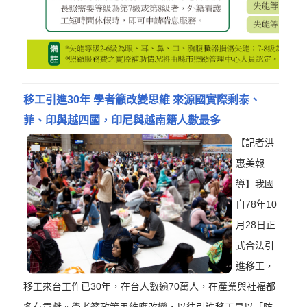
移工引進30年 學者籲改變思維 來源國實際剩泰、
菲、印與越四國，印尼與越南籍人數最多
【記者洪
惠美報
導】我國
自78年10
月28日正
式合法引
進移工，
移工來台工作已30年，在台人數逾70萬人，在產業與社福都