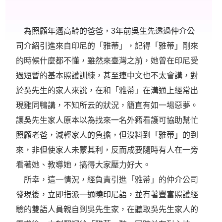
為照顧年邁高齡的爸爸，3年前吳生先透過仲介公
司介紹引進來自印尼的「雅蒂」，記得「雅蒂」剛來
的時候什麼都不懂，雖然來臺灣之前，她曾在印尼受
過短暫的基本照護訓練，甚至連中文也不太會講，對
於吳先生的家人來說，在和「雅蒂」在溝通上經常出
現雞同鴨講，不知所云的狀況，簡直有如一場惡夢。
讓吳先生家人原本以為找來一名外籍看護可協助幫忙
照顧老爸，減輕家人的負擔，但沒料到「雅蒂」的到
來，非但使家人未蒙其利，反而成要隨時有人在一旁
看著她、教導她，搞得大家壓力好大。
所幸，這一情況，經負責引進「雅蒂」的仲介公司
發現後，立即指派一通曉印尼語，並有著豐富照護經
驗的雙語人員親自到吳先生家，在聽取吳先生家人的