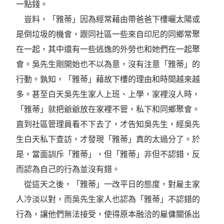
一點錢。
豈料，「雅蒂」因為經常藉由帶爸爸下樓曬太陽或
是倒垃圾的機會，跟同社區一些來自印尼的同鄉常聚
在一起，其中還有一些逃逸的外勞也和她們在一起聚
會。吳先生剛開始也不以為意，沒有注意「雅蒂」的
行動。孰知，「雅蒂」藉故下樓的理由和時間越來越
多。甚至白天吳先生家人上班、上學，家裡沒人時，
「雅蒂」就把爺爺放在家裡不管，私下和同鄉聚會。
直到社區管理員看不下去了，才告知吳先生，經吳先
生白天私下查訪，才發現「雅蒂」真的太過分了。於
是，當面訓斥「雅蒂」，但「雅蒂」非但不認錯，反
而認為自己的行為並沒有錯。
從這天之後，「雅蒂」一改平日的態度，對雇主家
人冷淡以對，而吳先生家人也認為「雅蒂」不認錯的
行為，讓他們無法接受，使得原本融洽的雇傭關係出