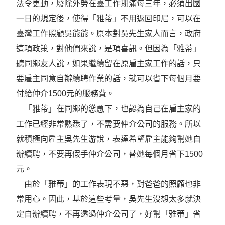
法令更動，廢除外勞在臺工作期滿每三年，必須出國
一日的規定後，使得「雅蒂」不用返回印尼，可以在
臺灣工作照顧吳爺爺。原本對吳先生家人而言，政府
這項政策，對他們來說，是項喜訊。但因為「雅蒂」
聽同鄉友人說，如果繼續留在原雇主家工作的話，只
要雇主同意自辦續聘作業的話，就可以省下每個月要
付給仲介1500元的服務費。
「雅蒂」在同鄉的慫恿下，也認為自己在雇主家的
工作已經非常熟悉了，不需要仲介公司的服務。所以
就積極向雇主吳先生游說，表達希望雇主能夠幫她自
辦續聘，不要再假手仲介公司，替她每個月省下1500
元。
由於「雅蒂」的工作表現不惡，對爸爸的照顧也非
常用心。因此，基於這些考量，吳先生沒想太多就決
定自辦續聘，不再透過仲介公司了，好幫「雅蒂」省