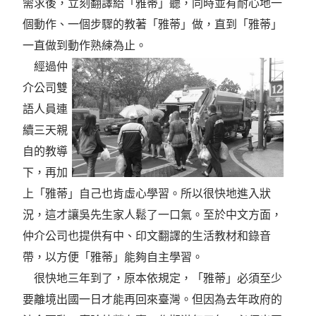
需求後，立刻翻譯給「雅蒂」聽，同時並有耐心地一
個動作、一個步驟的教著「雅蒂」做，直到「雅蒂」
一直做到動作熟練為止。
經過仲
介公司雙
語人員連
續三天親
自的教導
下，再加
上「雅蒂」自己也肯虛心學習。所以很快地進入狀
況，這才讓吳先生家人鬆了一口氣。至於中文方面，
仲介公司也提供有中、印文翻譯的生活教材和錄音
帶，以方便「雅蒂」能夠自主學習。
很快地三年到了，原本依規定，「雅蒂」必須至少
要離境出國一日才能再回來臺灣。但因為去年政府的