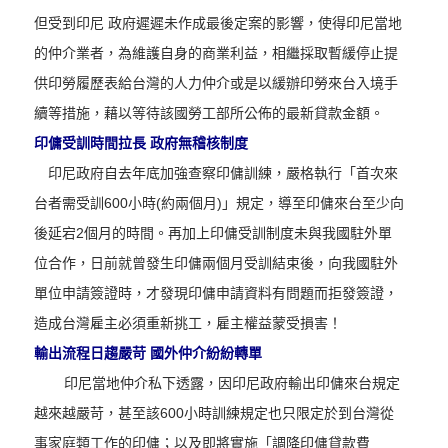
但受到印尼 政府遲遲未作成最後定案的影響，使得印尼當地
的仲介業者，為維護自身的商業利益，相繼採取暫緩停止提
供印勞履歷表給台灣的人力仲介或是以緩辦印勞來台入境手
續等措施，藉以等待該國勞工部所公佈的最新貸款金額。
印傭受訓時間拉長 政府無稽核制度
印尼政府自去年底加強查察印傭訓練，嚴格執行「首次來
台者需受訓600小時(約兩個月)」規定，導至印傭來台至少向
後延宕2個月的時間。再加上印傭受訓制度未與我國駐外單
位合作，日前就曾發生印傭兩個月受訓結束後，向我國駐外
單位申請簽證時，才發現印傭申請資料有問題而拒發簽證，
造成台灣雇主必須重新挑工，雇主權益蒙受損害！
輸出流程日趨嚴苛 國外仲介紛紛轉單
印尼當地仲介私下透露，因印尼政府輸出印傭來台規定
越來越嚴苛，甚至該600小時訓練規定也只限定於到台灣從
事家庭類工作的印傭；以及即將實施「調降印傭貸款費