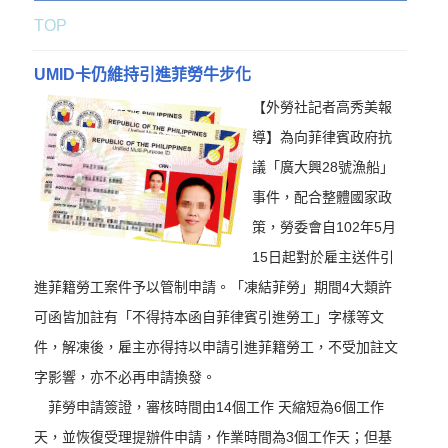
TOP
UMID卡仍維持引進菲勞牛步化
【外勞社記者高秀美報
導】為向菲律賓政府抗
議「廣大興28號漁船」
事件，配合整體國家政
策，勞委會自102年5月
15日起對於雇主送件引
進菲籍勞工案件予以管制申請。「凍結菲勞」期間4大類許
可函皆加註有「不得持本函自菲律賓引進勞工」字樣等文
件，解凍後，雇主亦得持以申請引進菲籍勞工，不受加註文
字影響，亦不必再申請換發。
菲勞申請簽證，審核時間由14個工作 天縮短為6個工作
天，並恢復受理提辦件申請，作業時間為3個工作天；但基