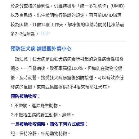
於身分查核的便利性，仍維持檢附「統一多功能卡」(UMID)
以及良民證、出生證明進行驗證的規定，因目前UMID辦理
較為困難，且需14個工作天，解凍後的申請時間將比凍結前
TOP
多2~3個星期。
預防狂犬病 請提醒外勞小心
請注意！狂犬病是由狂犬病病毒所引起的急性病毒性腦脊
髓炎，一旦發病後，致死率高達100％，但如能在動物咬傷
後，及時就醫，接受狂犬病暴露後預防接種，可以有效降低
發病的風險。東南亞集團提供2不4招來預防狂犬病。
預防被動物咬：
1.
不碰觸、逗弄野生動物。
2.
不撿拾生病的野生動物、屍體。
一旦被動物咬傷時，請依下列方式處理：
記：
保持冷靜，牢記動物特徵。