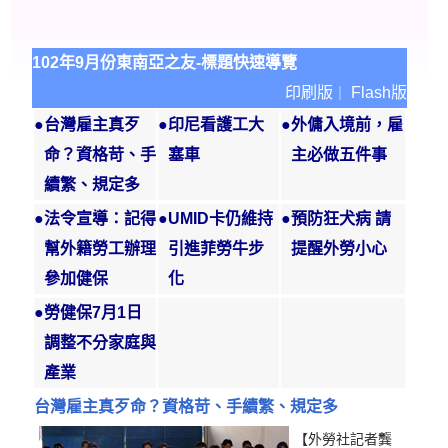
102年9月份東南亞之友-標題快速導覽
印刷版
Flash版
｜
●
台灣雇主真歹
●
印尼看護工大
●
外傭入境前，雇
命？資格苛、手
塞車
主必做五件事
續繁、規定多
●
法令宣導：記得
●
UMID卡仍維持
●
預防狂犬病 請
幫外籍勞工辦理
引進菲勞牛步
提醒外勞小心
參加健保
化
●
勞健保7月1日
調整不分家庭與
產業
台灣雇主真歹命？資格苛、手續繁、規定多
【外勞社記者龔