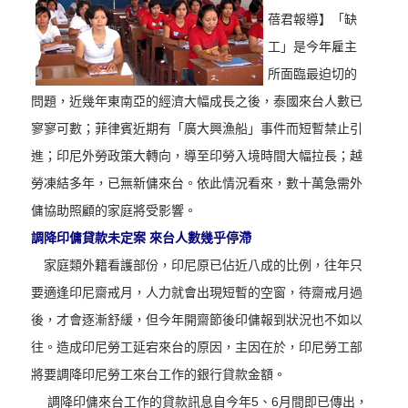
蓓君報導】「缺
工」是今年雇主
所面臨最迫切的
問題，近幾年東南亞的經濟大幅成長之後，泰國來台人數已
寥寥可數；菲律賓近期有「廣大興漁船」事件而短暫禁止引
進；印尼外勞政策大轉向，導至印勞入境時間大幅拉長；越
勞凍結多年，已無新傭來台。依此情況看來，數十萬急需外
傭協助照顧的家庭將受影響。
調降印傭貸款未定案 來台人數幾乎停滯
家庭類外籍看護部份，印尼原已佔近八成的比例，往年只
要適逢印尼齋戒月，人力就會出現短暫的空窗，待齋戒月過
後，才會逐漸舒緩，但今年開齋節後印傭報到狀況也不如以
往。造成印尼勞工延宕來台的原因，主因在於，印尼勞工部
將要調降印尼勞工來台工作的銀行貸款金額。
調降印傭來台工作的貸款訊息自今年5、6月間即已傳出，