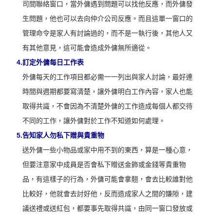
司間聯絡窗口，當外傭遇到問題可以找他反應，而外傭發
生問題，他也可以去向仲介公司反應。而且這單一窗口的
管理命令是家人有討論過的，而不是一執行後，其他人又
有其他意見，這可能會造成外傭無所適從。
4.
訂定外傭每日工作表
外傭每天的工作項目都必需一一列出與家人討論，最好連
時間與週期都要寫清楚，讓外傭明白工作內容，家人也能
取得共識，不會因為不清楚外傭的工作造成每個人都交待
不同的工作，讓外傭對於工作不知道如何處理。
5.
告知家人勿私下贈與貴重物
送外傭一些小物品或家中用不到的東西，算是一種心意，
但要注意家中成員是否會私下贈送金飾或金錢等貴重物
品，有這樣子的行為，外傭可能會拿翹，會去比較誰對他
比較好，他就會去討好他，反而造成家人之間的嫌隙，建
議送禮或送紅包，都要事先取得共識，由同一窗口發放或