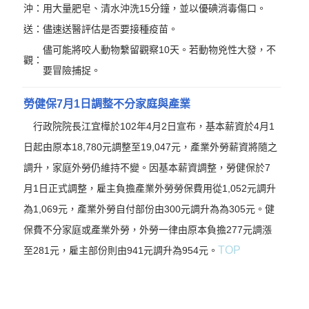
沖：
用大量肥皂、清水沖洗15分鐘，並以優碘消毒傷口。
送：
儘速送醫評估是否要接種疫苗。
儘可能將咬人動物繫留觀察10天。若動物兇性大發，不
觀：
要冒險捕捉。
勞健保7月1日調整不分家庭與產業
行政院院長江宜樺於102年4月2日宣布，基本薪資於4月1
日起由原本18,780元調整至19,047元，產業外勞薪資將隨之
調升，家庭外勞仍維持不變。因基本薪資調整，勞健保於7
月1日正式調整，雇主負擔產業外勞勞保費用從1,052元調升
為1,069元，產業外勞自付部份由300元調升為為305元。健
保費不分家庭或產業外勞，外勞一律由原本負擔277元調漲
TOP
至281元，雇主部份則由941元調升為954元。