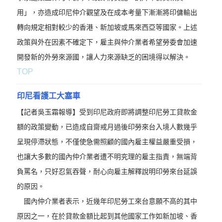
用」，亦造成印尼仲介觀望及在成本考量下漸漸將印傭輸出
轉向規定相對較少的香港、新加坡或馬來西亞等國家。上述
政策與外在因素不確定下，雇主與仲介業者希望勞委會加速
開發新的外勞來源國，讓人力來源缺乏的困境得以解決。
TOP
印尼看護工大塞車
【記者吳玉霜報導】受到印尼政府即將調整印尼勞工貸款金
額的政策變動，已造成自齋戒月過後印勞來台入境人數幾乎
呈現停滯狀態，不僅使急需照顧的國內雇主權益嚴重受損，
也讓大多數的國內仲介業者遭不明究理的雇主指責，無端背
負罵名，只好忍氣吞聲，耐心向雇主解釋說明印勞來台延誤
的原因。
國內仲介業者表示，近幾年印尼勞工來台意願不高的其中
原因之一，在於貸款金額比起到其他國家工作如新加坡、香