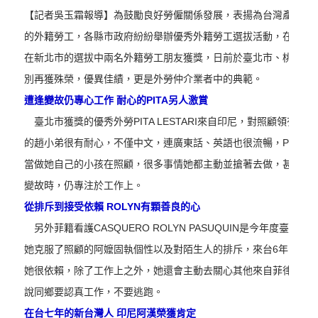
【記者吳玉霜報導】為鼓勵良好勞僱關係發展，表揚為台灣產業與
的外籍勞工，各縣市政府紛紛舉辦優秀外籍勞工選拔活動，在年初
在新北市的選拔中兩名外籍勞工朋友獲獎，日前於臺北市、桃園縣
別再獲殊榮，優異佳績，更是外勞仲介業者中的典範。
遭逢變故仍專心工作 耐心的PITA另人激賞
臺北市獲獎的優秀外勞PITA LESTARI來自印尼，對照顧領有重
的趙小弟很有耐心，不僅中文，連廣東話、英語也很流暢，PITA還
當做她自己的小孩在照顧，很多事情她都主動並搶著去做，甚至當PI
變故時，仍專注於工作上。
從排斥到接受依賴 ROLYN有顆善良的心
另外菲籍看護CASQUERO ROLYN PASUQUIN是今年度臺北
她克服了照顧的阿嬤固執個性以及對陌生人的排斥，來台6年的時
她很依賴，除了工作上之外，她還會主動去關心其他來自菲律賓的
說同鄉要認真工作，不要逃跑。
在台七年的新台灣人 印尼阿漢榮獲肯定