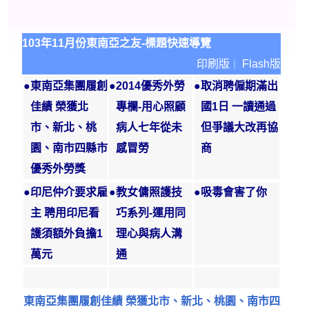
103年11月份東南亞之友-標題快速導覽
印刷版
Flash版
｜
●
東南亞集團履創
●
2014優秀外勞
●
取消聘僱期滿出
佳績 榮獲北
專欄-用心照顧
國1日 一讀通過
市、新北、桃
病人七年從未
但爭議大改再協
園、南市四縣市
感冒勞
商
優秀外勞獎
●
印尼仲介要求雇
●
教女傭照護技
●
吸毒會害了你
主 聘用印尼看
巧系列-運用同
護須額外負擔1
理心與病人溝
萬元
通
東南亞集團履創佳績 榮獲北市、新北、桃園、南市四縣市