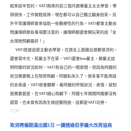
起來挺辛苦的。YATI剛來的前三個月跟著雇主太太學習，學
得很快，工作駕輕就熟，現在都可以自己獨立翻身拍背。另
外平常護理師會來協助一些醫療性的行為，YATI都會主動去
問護理師那些事項要注意的，護理師都還會開玩笑的說「全
台灣她照顧最好！」
YATI就是這麼主動去學習，在語言上面國台語都很流利，
還會寫中文，若雇主不在家，YATI還會line雇主，跟雇主說
明阿嬤的狀況如何，YATI有自己的一間房間，但因為阿嬤的
狀況需要晚上在陪旁照顧，阿嬤臥床久了，很多事不能用說
的去表達，YATI很會觀察，看阿嬤的呼吸狀況、表情，就知
道需要甚麼，在YATI細心照顧下，阿嬤七年期間阿嬤都沒有
感冒，也未曾有因為生病送醫院過，這都是YATI功勞。
TOP
取消聘僱期滿出國1日 一讀通過但爭議大改再協商