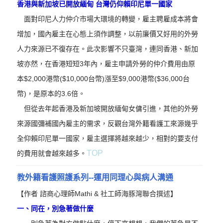
香港與新加坡已開放緬甸 台灣仍仰賴印尼單一國家
面對印尼人力仲介市場大環境的轉變，雇主聘雇成本將會
增加，國內雇主在心態上須作調整，以前廉價又好用的外勞
人力來源已不復存在。此次影響不只臺灣，連同香港、新加
坡亦然，在香港短短3年內，雇主申請外勞的仲介費用由原
本$2,000港幣($10,000台幣)漲至$9,000港幣($36,000台
幣)，是原本的3.6倍。
但從去年起香港及新加坡開放緬甸女傭引進，其他的外勞
來源國彌補國內雇主的需求，反觀台灣外籍看護工來源幾乎
全仰賴印尼單一國家，雇主選擇將越來越少，相對的要支付
TOP
的費用就會越來越多。
教外籍看護照護系列--運用同理心與病人溝通
【作者 諮商心理師Mathi & 社工師海豚灣聯合撰述】
一、
同在，別急著做什麼