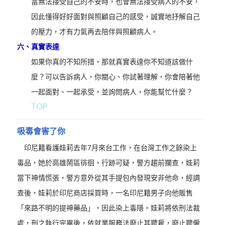
當無法接受自己的不安時，也會無法接受病人的不安，
因此懂得好好面對與照顧自己的感受，誠實地抒解自己
的壓力，才有力氣再去陪伴與照顧病人。
六、
真實表達
如果你真的不知所措，那就真實表達你不知道該做什
麼？可以告訴病人，你關心、你試著理解，你會陪著他
一起面對、一起承受，並詢問病人，你能幫忙什麼？
TOP
吸毒會害了你
印尼籍看護娃莉去年7月來台工作，在台灣工作之餘染上
毒品，她於高雄鬧區徘徊，行跡可疑，警方趨前攔查，娃莉
當下神情慌張，警方意外從其手提包內發現安非他命，經調
查後，娃莉於印尼商店採買時，一名印尼籍男子向他販售
「來路不明的提神藥品」，因此染上毒隱。娃莉將依刑法裁
處，刑之執行完畢後，依就業服務法廢止其聘雇，廢止聘僱