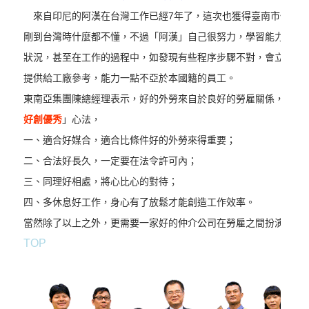
來自印尼的阿漢在台灣工作已經7年了，這次也獲得臺南市優秀外
剛到台灣時什麼都不懂，不過「阿漢」自己很努力，學習能力很強
狀況，甚至在工作的過程中，如發現有些程序步驟不對，會立即提
提供給工廠參考，能力一點不亞於本國籍的員工。
東南亞集團陳總經理表示，好的外勞來自於良好的勞雇關係，因此
好創優秀
」心法，
一、
適合好媒合，適合比條件好的外勞來得重要；
二、
合法好長久，一定要在法令許可內；
三、
同理好相處，將心比心的對待；
四、
多休息好工作，身心有了放鬆才能創造工作效率。
當然除了以上之外，更需要一家好的仲介公司在勞雇之間扮演溝通
TOP