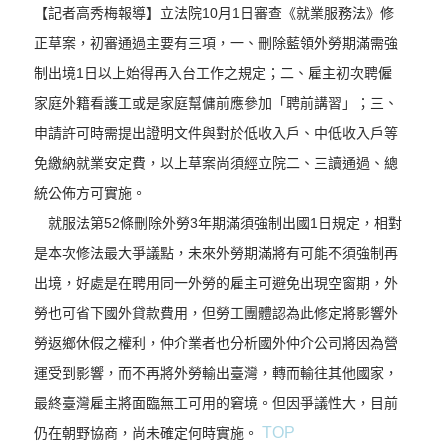
【記者高秀梅報導】立法院10月1日審查《就業服務法》修
正草案，初審通過主要有三項，一、刪除藍領外勞期滿需強
制出境1日以上始得再入台工作之規定；二、雇主初次聘僱
家庭外籍看護工或是家庭幫傭前應參加「聘前講習」；三、
申請許可時需提出證明文件與對於低收入戶、中低收入戶等
免繳納就業安定費，以上草案尚須經立院二、三讀通過、總
統公佈方可實施。
就服法第52條刪除外勞3年期滿須強制出國1日規定，相對
是本次修法最大爭議點，未來外勞期滿將有可能不須強制再
出境，好處是在聘用同一外勞的雇主可避免出現空窗期，外
勞也可省下國外貸款費用，但勞工團體認為此修定將影響外
勞返鄉休假之權利，仲介業者也分析國外仲介公司將因為營
運受到影響，而不再將外勞輸出臺灣，轉而輸往其他國家，
最終臺灣雇主將面臨無工可用的窘境。但因爭議性大，目前
TOP
仍在朝野協商，尚未確定何時實施。