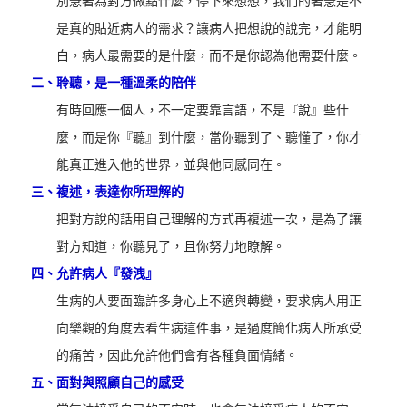
別急著為對方做點什麼，停下來想想，我們的著急是不
是真的貼近病人的需求？讓病人把想說的說完，才能明
白，病人最需要的是什麼，而不是你認為他需要什麼。
二、
聆聽，是一種溫柔的陪伴
有時回應一個人，不一定要靠言語，不是『說』些什
麼，而是你『聽』到什麼，當你聽到了、聽懂了，你才
能真正進入他的世界，並與他同感同在。
三、
複述，表達你所理解的
把對方說的話用自己理解的方式再複述一次，是為了讓
對方知道，你聽見了，且你努力地瞭解。
四、
允許病人『發洩』
生病的人要面臨許多身心上不適與轉變，要求病人用正
向樂觀的角度去看生病這件事，是過度簡化病人所承受
的痛苦，因此允許他們會有各種負面情緒。
五、
面對與照顧自己的感受