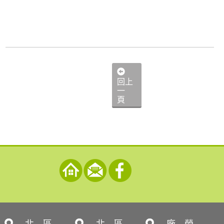
回上
一
頁
北 區
北 區
廠 勞