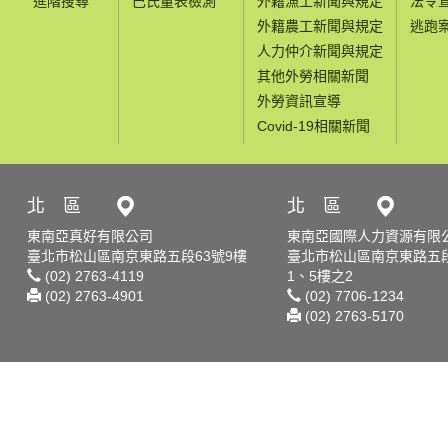
進階搜尋
巴氏量表檢測
外籍漁工新聞與規定
法令
外籍農工新聞與規定
逃跑
人力仲介新聞與規定
其他外勞相關新聞
外勞資訊宣導
Covid-19相關新聞
北 區
北 區
東南亞真好有限公司
東南亞國際人力資源有限
臺北市松山區南京東路五段63號9樓
臺北市松山區南京東路五段
(02) 2763-4119
1、5樓之2
(02) 2763-4901
(02) 7706-1234
(02) 2763-5170