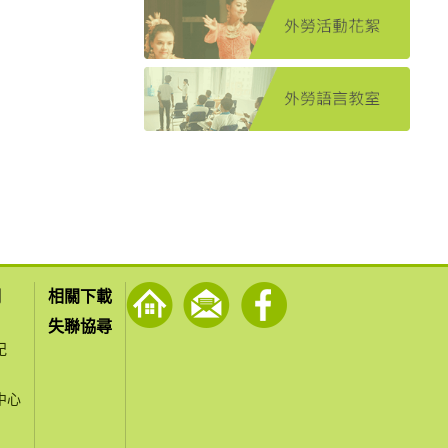
們
相關下載
失聯協尋
紀
中心