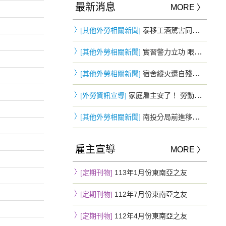
最新消息
MORE 〉
[其他外勞相關新聞]
泰移工酒駕害同鄉重摔慘死…花5萬和解 判3年2月驅逐出境
[其他外勞相關新聞]
實習警力立功 眼尖發現可疑身影 失聯移工躲車斗仍遭查獲
[其他外勞相關新聞]
宿舍縱火還自殘！頂樓僵持3小時被勸下 移工鬧情緒下場慘曝
[外勞資訊宣導]
家庭雇主安了！ 勞動部：「移工零付費」家庭看護雇主不適用
[其他外勞相關新聞]
南投分局前進移工宿舍防詐 四國語言同步宣導提升自我保護力
雇主宣導
MORE 〉
[定期刊物]
113年1月份東南亞之友
[定期刊物]
112年7月份東南亞之友
[定期刊物]
112年4月份東南亞之友