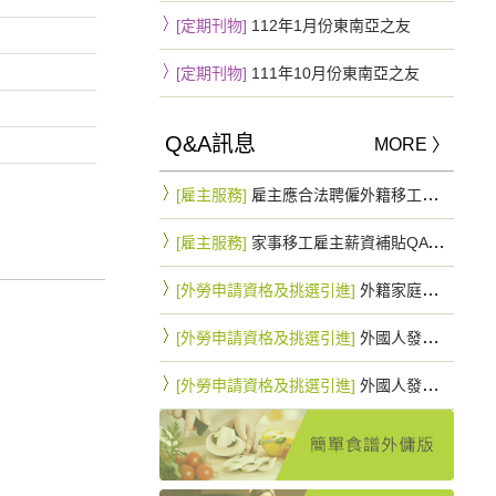
[定期刊物]
112年1月份東南亞之友
[定期刊物]
111年10月份東南亞之友
Q&A訊息
MORE 〉
[雇主服務]
雇主應合法聘僱外籍移工，一旦查獲將罰緩15~75萬不等
[雇主服務]
家事移工雇主薪資補貼QA 最高可拿10.8萬元
[外勞申請資格及挑選引進]
外籍家庭幫傭與外籍家庭看護工因行蹤不明申請遞補之規定是否相同？
[外勞申請資格及挑選引進]
外國人發生行蹤不明經依規定通知入出國管理機關及警察機關滿3個月仍未查獲者，雇主得否以該名額直接辦理外國人之重新招募入國引進？
[外勞申請資格及挑選引進]
外國人發生行蹤不明經依規定通知入出國管理機關及警察機關滿3個月仍未查獲者，應如何申請遞補外國人？