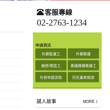
客服專線
02-2763-1234
申請資訊
外籍監護工
外籍幫傭
廠勞/營造工
養護機構看護工
外勞申請流程
巴氏量表檢測
感人故事
MORE 〉