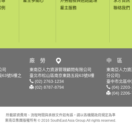
宣導
雇主多關心
外勞體檢與逃跑處理
求才資訊
案例
雇主服務
聯絡我們
廠 勞
中 區
公司
東南亞人力資源管理顧問有限公司
東南亞人力資
63號5樓之
臺北市松山區南京東路五段63號6樓
分公司)
(02) 2763-1234
臺中市北區中清
(02) 8787-8794
(04) 2203
(04) 2206
所載薪資費用、流程時間與承辦文件如有誤，請以各機關政府規定為準
東南亞集團版權所有 © 2016 SouthEast Asia Group.All rights reserved.