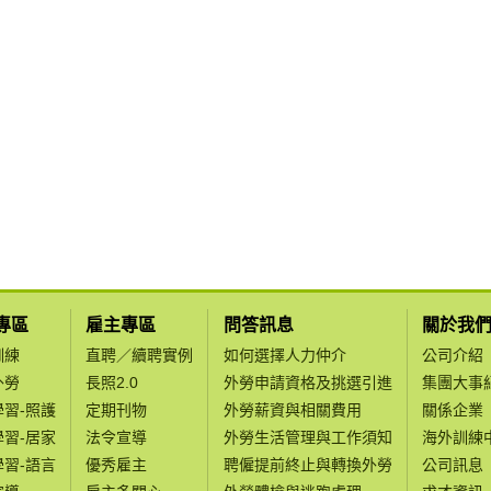
專區
雇主專區
問答訊息
關於我
訓練
直聘／續聘實例
如何選擇人力仲介
公司介紹
外勞
長照2.0
外勞申請資格及挑選引進
集團大事
學習-照護
定期刊物
外勞薪資與相關費用
關係企業
學習-居家
法令宣導
外勞生活管理與工作須知
海外訓練
學習-語言
優秀雇主
聘僱提前終止與轉換外勞
公司訊息