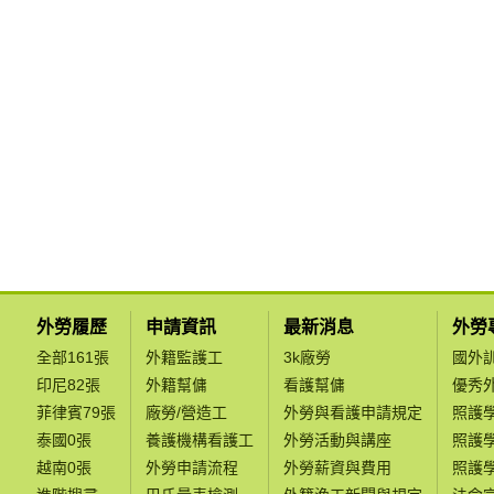
外勞履歷
申請資訊
最新消息
外勞
全部161張
外籍監護工
3k廠勞
國外
印尼82張
外籍幫傭
看護幫傭
優秀
菲律賓79張
廠勞/營造工
外勞與看護申請規定
照護
泰國0張
養護機構看護工
外勞活動與講座
照護
越南0張
外勞申請流程
外勞薪資與費用
照護