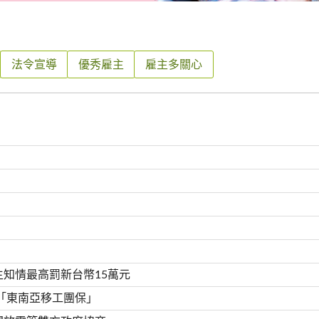
法令宣導
優秀雇主
雇主多關心
主知情最高罰新台幣15萬元
 「東南亞移工團保」