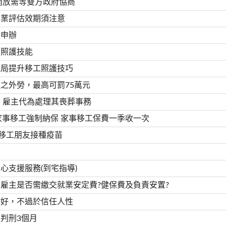
開放需等雙方政府協商
專業評估效期須注意
上申辦
工照護技能
工局提升移工照護技巧
之外勞，最高可罰75萬元
 雇主代為處理其喪葬事務
籍家事移工強制納保 家事移工保費一季收一次
周遭移工朋友接種疫苗
心支援服務(到宅指導)
雇主是否需繳交就業安定費?健保費及負責安置?
收好，不過於信任人性
判刑3個月