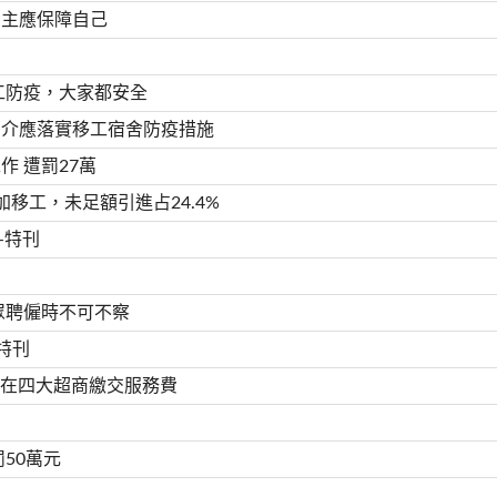
雇主應保障自己
工防疫，大家都安全
仲介應落實移工宿舍防疫措施
 遭罰27萬
移工，未足額引進占24.4%
-特刊
眾聘僱時不可不察
特刊
將可在四大超商繳交服務費
50萬元