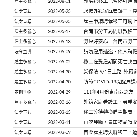
印尼籍移工已暫停引進 
雇主多關心
2022-08-01
聘僱外籍家庭看護工，
法令宣導
2022-05-25
雇主申請聘僱移工可網
法令宣導
2022-05-25
台南市勞工局開班教移
雇主多關心
2022-05-17
勞雇好安心 台南市勞
雇主多關心
2022-05-13
請勿雇用逃逸、他人聘僱
法令宣導
2022-05-09
移工在受雇期間死亡應由
雇主多關心
2022-05-02
災保法 5/1日上路-外
雇主多關心
2022-04-30
防範COVID-19提醒
雇主多關心
2022-04-30
111年4月份東南亞之友
定期刊物
2022-04-29
外籍家庭看護工，勞雇安
雇主多關心
2022-03-16
移工等待轉換雇主期間，
法令宣導
2022-03-15
再次呼籲，貴重物品請
法令宣導
2022-03-11
苗栗雇主聘失聯移工，遭
法令宣導
2022-03-09