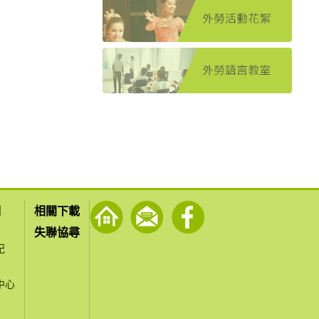
們
相關下載
失聯協尋
紀
中心