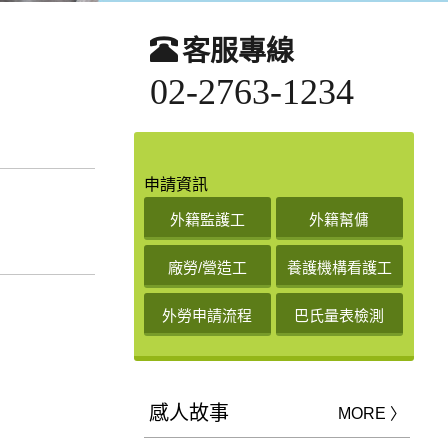
客服專線
02-2763-1234
申請資訊
外籍監護工
外籍幫傭
廠勞/營造工
養護機構看護工
外勞申請流程
巴氏量表檢測
感人故事
MORE 〉