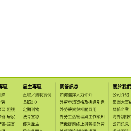
專區
雇主專區
問答訊息
關於我
訓練
直聘／續聘實例
如何選擇人力仲介
公司介紹
外勞
長照2.0
外勞申請資格及挑選引進
集團大事
學習-照護
定期刊物
外勞薪資與相關費用
關係企業
學習-居家
法令宣導
外勞生活管理與工作須知
海外訓練
學習-語言
優秀雇主
聘僱提前終止與轉換外勞
公司訊息