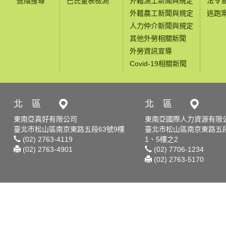
進階搜尋
巴氏量表檢測
外籍漁工新聞與規定
法令
外籍農工新聞與規定
逃跑
人力仲介新聞與規定
其他外勞相關新聞
外勞資訊宣導
Covid-19相關新聞
北 區
北 區
東南亞真好有限公司
東南亞國際人力資源有限
臺北市松山區南京東路五段63號9樓
臺北市松山區南京東路五段
(02) 2763-4119
1、5樓之2
(02) 2763-4901
(02) 7706-1234
(02) 2763-5170