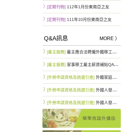
[定期刊物]
112年1月份東南亞之友
[定期刊物]
111年10月份東南亞之友
Q&A訊息
MORE 〉
[雇主服務]
雇主應合法聘僱外籍移工，一旦查獲將罰緩15~75萬不等
[雇主服務]
家事移工雇主薪資補貼QA 最高可拿10.8萬元
[外勞申請資格及挑選引進]
外籍家庭幫傭與外籍家庭看護工因行蹤不明申請遞補之規定是否相同？
[外勞申請資格及挑選引進]
外國人發生行蹤不明經依規定通知入出國管理機關及警察機關滿3個月仍未查獲者，雇主得否以該名額直接辦理外國人之重新招募入國引進？
[外勞申請資格及挑選引進]
外國人發生行蹤不明經依規定通知入出國管理機關及警察機關滿3個月仍未查獲者，應如何申請遞補外國人？