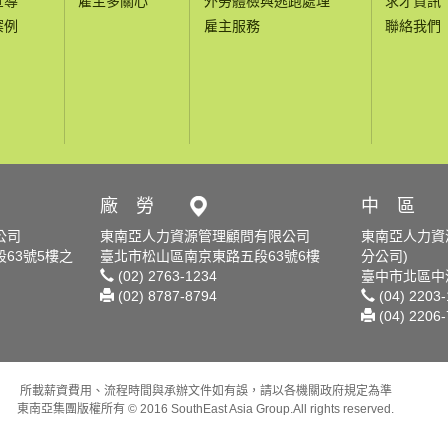
宣導
雇主多關心
外勞體檢與逃跑處理
求才資訊
案例
雇主服務
聯絡我們
廠 勞
中 區
公司
東南亞人力資源管理顧問有限公司
東南亞人力資
63號5樓之
臺北市松山區南京東路五段63號6樓
分公司)
(02) 2763-1234
臺中市北區中清
(02) 8787-8794
(04) 2203
(04) 2206
所載薪資費用、流程時間與承辦文件如有誤，請以各機關政府規定為準
東南亞集團版權所有 © 2016 SouthEast Asia Group.All rights reserved.