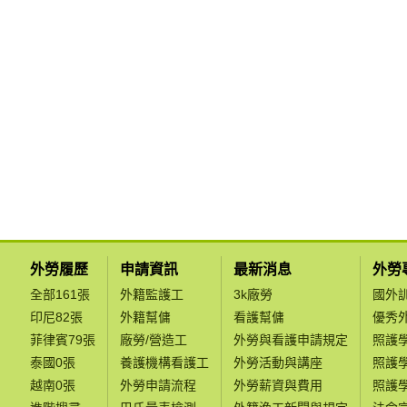
外勞履歷
申請資訊
最新消息
外勞
全部161張
外籍監護工
3k廠勞
國外
印尼82張
外籍幫傭
看護幫傭
優秀
菲律賓79張
廠勞/營造工
外勞與看護申請規定
照護
泰國0張
養護機構看護工
外勞活動與講座
照護
越南0張
外勞申請流程
外勞薪資與費用
照護