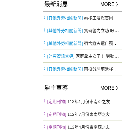
最新消息
MORE 〉
[其他外勞相關新聞]
泰移工酒駕害同鄉重摔慘死…花5萬和解 判3年2月驅逐出境
[其他外勞相關新聞]
實習警力立功 眼尖發現可疑身影 失聯移工躲車斗仍遭查獲
[其他外勞相關新聞]
宿舍縱火還自殘！頂樓僵持3小時被勸下 移工鬧情緒下場慘曝
[外勞資訊宣導]
家庭雇主安了！ 勞動部：「移工零付費」家庭看護雇主不適用
[其他外勞相關新聞]
南投分局前進移工宿舍防詐 四國語言同步宣導提升自我保護力
雇主宣導
MORE 〉
[定期刊物]
113年1月份東南亞之友
[定期刊物]
112年7月份東南亞之友
[定期刊物]
112年4月份東南亞之友