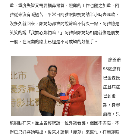
重，重度失智又需要插鼻胃管，照顧的工作也隨之加重，阿
雅從來沒有喊過苦。平常日阿雅跟鄭奶奶請半小時去匯款，
沒多久就回來，鄭奶奶都會問說幹嘛不待久一點，阿雅總是
笑笑的說「我擔心妳們嘛！」阿雅與鄭奶奶相處就像是朋友
一般，在照顧的路上已經是不可或缺的好幫手。
廖爺爺
93歲患有
巴金森氏
症且病症
已到後
期，身體
癱瘓，只
能躺臥在床。雇主曾經聘請一位外籍看護，但因不盡職，不
得已只好將她轉出，後來才請到「麗莎」來幫忙。在麗莎照