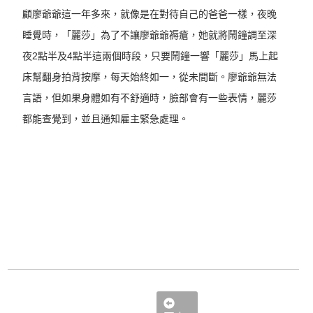
顧廖爺爺這一年多來，就像是在對待自己的爸爸一樣，夜晚
睡覺時，「麗莎」為了不讓廖爺爺褥瘡，她就將鬧鐘調至深
夜2點半及4點半這兩個時段，只要鬧鐘一響「麗莎」馬上起
床幫翻身拍背按摩，每天始終如一，從未間斷。廖爺爺無法
言語，但如果身體如有不舒適時，臉部會有一些表情，麗莎
都能查覺到，並且通知雇主緊急處理。