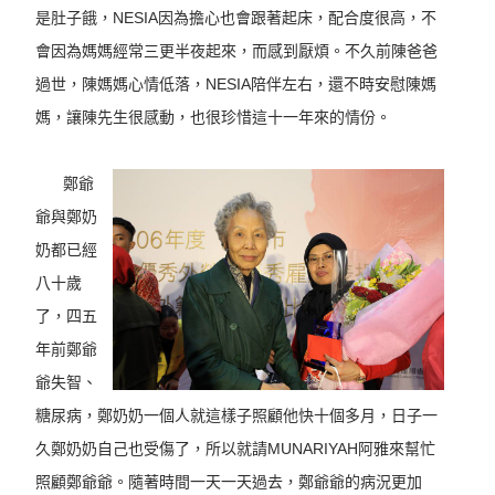
是肚子餓，NESIA因為擔心也會跟著起床，配合度很高，不
會因為媽媽經常三更半夜起來，而感到厭煩。不久前陳爸爸
過世，陳媽媽心情低落，NESIA陪伴左右，還不時安慰陳媽
媽，讓陳先生很感動，也很珍惜這十一年來的情份。
鄭爺
爺與鄭奶
奶都已經
八十歲
了，四五
年前鄭爺
爺失智、
糖尿病，鄭奶奶一個人就這樣子照顧他快十個多月，日子一
久鄭奶奶自己也受傷了，所以就請MUNARIYAH阿雅來幫忙
照顧鄭爺爺。隨著時間一天一天過去，鄭爺爺的病況更加